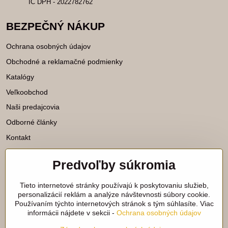
IČ DPH - 2022782762
BEZPEČNÝ NÁKUP
Ochrana osobných údajov
Obchodné a reklamačné podmienky
Katalógy
Veľkoobchod
Naši predajcovia
Odborné články
Kontakt
Predvoľby súkromia
Katalógy na stiahnutie
Tieto internetové stránky používajú k poskytovaniu služieb,
Viac našich noviniek nájdete aj na
personalizácií reklám a analýze návštevnosti súbory cookie.
Používaním týchto internetových stránok s tým súhlasíte. Viac
sieťach:
informácii nájdete v sekcii -
Ochrana osobných údajov
Facebook
Instagram