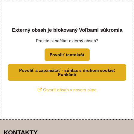
Externý obsah je blokovaný Voľbami súkromia
Prajete si načítať externý obsah?
Povoliť tentokrát
Povoliť a zapamätať - súhlas s druhom cookie:
Funkčné
Otvoriť obsah v novom okne
KONTAKTY