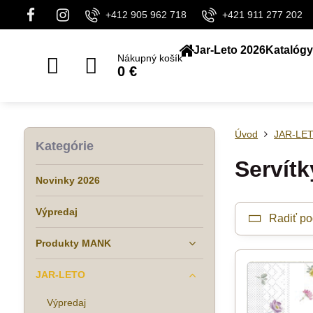
+412 905 962 718
+421 911 277 202
Jar-Leto 2026
Katalógy
Nákupný košík
0 €
Úvod
JAR-LE
Kategórie
Servítk
Novinky 2026
Výpredaj
Radiť po
Produkty MANK
JAR-LETO
Výpredaj