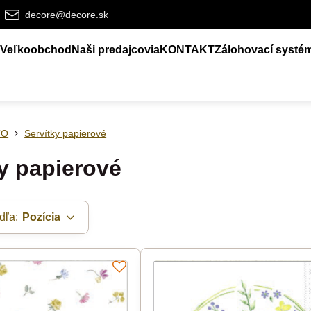
decore@decore.sk
Veľkoobchod
Naši predajcovia
KONTAKT
Zálohovací systé
TO
Servítky papierové
y papierové
dľa:
Pozícia