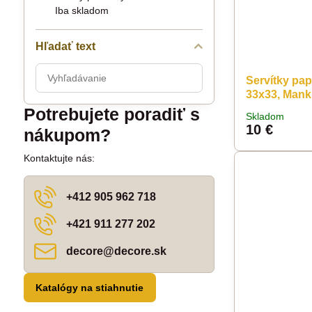
Iba skladom
Hľadať text
Prehľadať
Servítky pa
výsledky
33x33, Mank
filtra
Potrebujete poradiť s
Skladom
fulltextom
10 €
nákupom?
Kontaktujte nás:
+412 905 962 718
+421 911 277 202
decore​@decore​.sk
Katalógy na stiahnutie