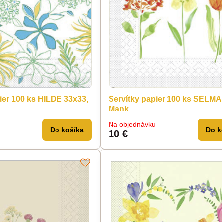
ier 100 ks HILDE 33x33,
Servítky papier 100 ks SELMA
Mank
u
Na objednávku
Do košíka
Do k
10 €