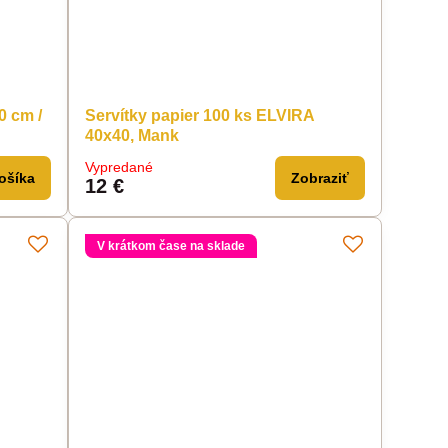
0 cm /
Servítky papier 100 ks ELVIRA
40x40, Mank
Vypredané
ošíka
Zobraziť
12 €
V krátkom čase na sklade