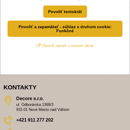
Povoliť tentokrát
Povoliť a zapamätať - súhlas s druhom cookie:
Funkčné
Otvoriť obsah v novom okne
KONTAKTY
Decore s​.r​.o​.
ul. Odborárska 1369/3
915 01 Nové Mesto nad Váhom
+421 911 277 202