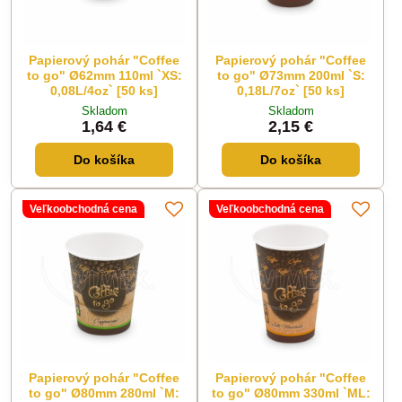
Papierový pohár "Coffee
Papierový pohár "Coffee
to go" Ø62mm 110ml `XS:
to go" Ø73mm 200ml `S:
0,08L/4oz` [50 ks]
0,18L/7oz` [50 ks]
Skladom
Skladom
1,64 €
2,15 €
Do košíka
Do košíka
Veľkoobchodná cena
Veľkoobchodná cena
Papierový pohár "Coffee
Papierový pohár "Coffee
to go" Ø80mm 280ml `M:
to go" Ø80mm 330ml `ML: