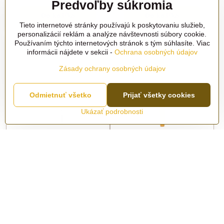
Predvoľby súkromia
Do košíka
Do košíka
Tieto internetové stránky používajú k poskytovaniu služieb,
personalizácií reklám a analýze návštevnosti súbory cookie.
Používaním týchto internetových stránok s tým súhlasíte. Viac
informácii nájdete v sekcii -
Ochrana osobných údajov
Zásady ochrany osobných údajov
Odmietnuť všetko
Prijať všetky cookies
Ukázať podrobnosti
Plastová dezertná vidlička
Plastová lyžica zlatá
metal
Skladom
Skladom
12,40 €
2,56 €
Do košíka
Do košíka
Ďalšie produkty