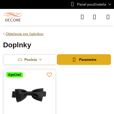
Panel používateľa
Oblečenie pre čašníkov
Doplnky
Pozícia
Parametre
EgoChef