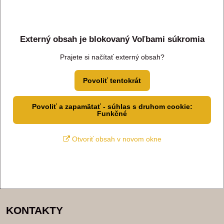
Externý obsah je blokovaný Voľbami súkromia
Prajete si načítať externý obsah?
Povoliť tentokrát
Povoliť a zapamätať - súhlas s druhom cookie:
Funkčné
Otvoriť obsah v novom okne
KONTAKTY