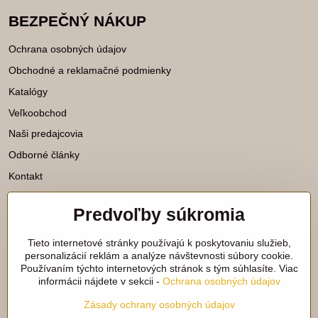
BEZPEČNÝ NÁKUP
Ochrana osobných údajov
Obchodné a reklamačné podmienky
Katalógy
Veľkoobchod
Naši predajcovia
Odborné články
Kontakt
Predvoľby súkromia
Katalógy na stiahnutie
Tieto internetové stránky používajú k poskytovaniu služieb,
Viac našich noviniek nájdete aj na
personalizácií reklám a analýze návštevnosti súbory cookie.
Používaním týchto internetových stránok s tým súhlasíte. Viac
sieťach:
informácii nájdete v sekcii -
Ochrana osobných údajov
Facebook
Instagram
Zásady ochrany osobných údajov