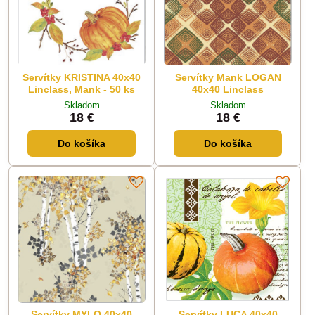
Servítky KRISTINA 40x40
Servítky Mank LOGAN
Linclass, Mank - 50 ks
40x40 Linclass
Skladom
Skladom
18 €
18 €
Do košíka
Do košíka
Servítky MYLO 40x40
Servítky LUCA 40x40