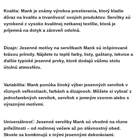
Kvalita: Mank je známy výrobca prestierania, ktorý kladie
dôraz na kvalitu a trvanlivosť svojich produktov. Servítky sú
vyrobené z vysoko kvalitnej netkanej textílie, ktorá je
príjemná na dotyk a zároveň odolná.
Dizajn: Jesenné motívy na servítkach Mank sú inšpirované
krásou prírody. Nájdete tu teplé farby, listy, gaštany, tekvice a
ďalšie typické jesenné prvky, ktoré dodajú vášmu stolu
útulnú atmosféru.
Variabilita: Mank ponúka široký výber jesenných servítok v
rôznych veľkostiach, farbách a dizajnoch. Môžete si vybrať z
jednofarebných servítok, servítok s jemným vzorom alebo s
výraznými motívmi.
Univerzálnosť: Jesenné servítky Mank sú vhodné na rôzne
príležitosti – od rodinnej večere až po slávnostný obed.
Skvele sa kombinujú s inými jesennými dekoráciami.