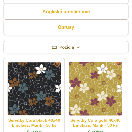
Angliské prestieranie
Obrusy
Pozícia
Servítky Cora black 40x40
Servítky Cora gold 40x40
Linclass, Mank - 50 ks
Linclass, Mank - 50 ks