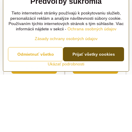
Predvoľby súkromia
Tieto internetové stránky používajú k poskytovaniu služieb,
personalizácií reklám a analýze návštevnosti súbory cookie.
Používaním týchto internetových stránok s tým súhlasíte. Viac
informácii nájdete v sekcii -
Ochrana osobných údajov
Zásady ochrany osobných údajov
Servítky papier 100 ks
Servítky JERRY 40x40
JANE 33x33, Mank
Linclass, Mank
Skladom
Skladom
Odmietnuť všetko
Prijať všetky cookies
9,99 €
18 €
Ukázať podrobnosti
Do košíka
Do košíka
Ďalšie produkty
1
2
3
9