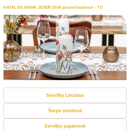
KATALÓG MANK JESEŇ 2026 pozrieť/siahnuť - TU
Servítky Linclass
Šerpa stredová
Servítky papierové