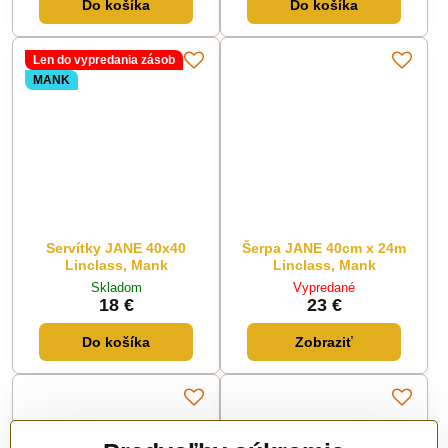
Do košíka
Do košíka
Len do vypredania zásob
MANK
Servítky JANE 40x40
Šerpa JANE 40cm x 24m
Linclass, Mank
Linclass, Mank
Skladom
Vypredané
18 €
23 €
Do košíka
Zobraziť