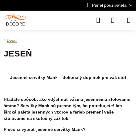
Panel používateľa
Úvod
JESEŇ
Jesenné servítky Mank – dokonalý doplnok pre váš stôl
Hľadáte spôsob, ako vdýchnuť vášmu jesennému stolovaniu
šmrnc? Servítky Mank sú presne tým, čo potrebujete! Ich
široká paleta jesenných vzorov a farieb premení vaše
stolovanie na skutočný zážitok.
Prečo si vybrať jesenné servítky Mank?