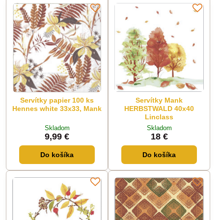
Servítky papier 100 ks
Servítky Mank
Hennes white 33x33, Mank
HERBSTWALD 40x40
Linclass
Skladom
Skladom
9,99 €
18 €
Do košíka
Do košíka