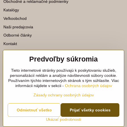
Obchodné a reklamačné podmienky
Katalógy
Veľkoobchod
Naši predajcovia
Odborné články
Kontakt
Predvoľby súkromia
Katalógy na stiahnutie
Tieto internetové stránky používajú k poskytovaniu služieb,
Viac našich noviniek nájdete aj na
personalizácií reklám a analýze návštevnosti súbory cookie.
Používaním týchto internetových stránok s tým súhlasíte. Viac
sieťach:
informácii nájdete v sekcii -
Ochrana osobných údajov
Facebook
Instagram
Zásady ochrany osobných údajov
Odmietnuť všetko
©
2026
Copyright
Prijať všetky cookies
Predvoľby súkromia
Zásady ochrany osobných údajov
Ukázať podrobnosti
Vytvorené pomocou:
BiznisWeb.sk