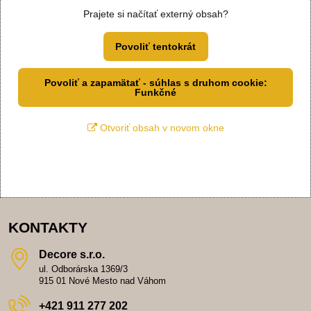
Prajete si načítať externý obsah?
Povoliť tentokrát
Povoliť a zapamätať - súhlas s druhom cookie:
Funkčné
Otvoriť obsah v novom okne
KONTAKTY
Decore s​.r​.o​.
ul. Odborárska 1369/3
915 01 Nové Mesto nad Váhom
+421 911 277 202