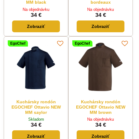
MM black
bordeaux
Na objednávku
Na objednávku
34 €
34 €
Zobraziť
Zobraziť
EgoChef
EgoChef
Kuchársky rondón
Kuchársky rondón
EGOCHEF Ottavio NEW
EGOCHEF Ottavio NEW
MM saylor
MM brown
Skladom
Na objednávku
34 €
34 €
Zobraziť
Zobraziť