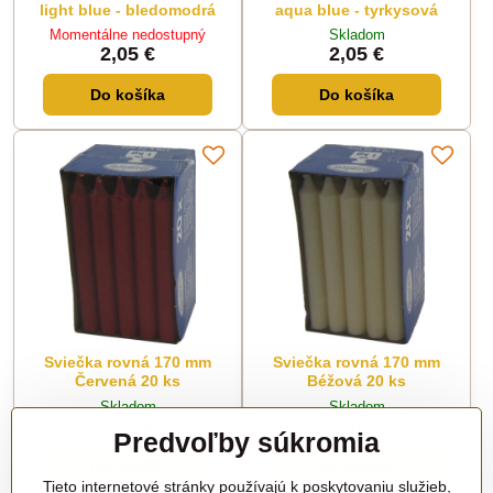
light blue - bledomodrá
aqua blue - tyrkysová
Momentálne nedostupný
Skladom
2,05 €
2,05 €
Do košíka
Do košíka
Sviečka rovná 170 mm
Sviečka rovná 170 mm
Červená 20 ks
Béžová 20 ks
Skladom
Skladom
8,40 €
8,40 €
Predvoľby súkromia
Do košíka
Do košíka
Tieto internetové stránky používajú k poskytovaniu služieb,