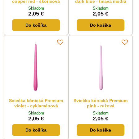
copper red - škoricová
dark blue - tmavá modrá
Skladom
Skladom
2,05 €
2,05 €
Do košíka
Do košíka
Sviečka kónická Premium
Sviečka kónická Premium
violet - cyklaménová
pink - ružová
Skladom
Skladom
2,05 €
2,05 €
Do košíka
Do košíka