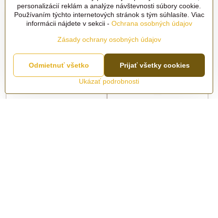
personalizácií reklám a analýze návštevnosti súbory cookie.
Používaním týchto internetových stránok s tým súhlasíte. Viac
informácii nájdete v sekcii -
Ochrana osobných údajov
Zásady ochrany osobných údajov
Odmietnuť všetko
Prijať všetky cookies
Ukázať podrobnosti
Sviečka rovná biela Ø22 x
Sviečka kónická 250 mm
200 mm [160 ks]
Strieborná
Skladom
Skladom
64 €
1,75 €
Do košíka
Do košíka