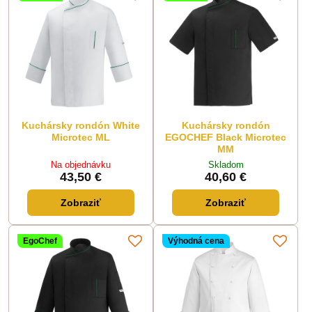
Kuchársky rondón White
Kuchársky rondón
Microtec ML
EGOCHEF Black Microtec
MM
Na objednávku
Skladom
43,50 €
40,60 €
Zobraziť
Zobraziť
EgoChef
Výhodná cena