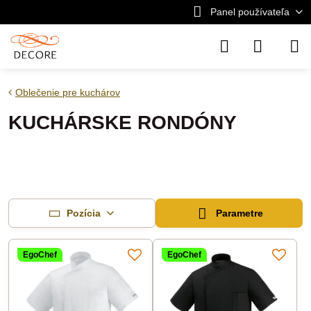
Panel používateľa
Oblečenie pre kuchárov
KUCHÁRSKE RONDÓNY
Pozícia
Parametre
EgoChef
EgoChef