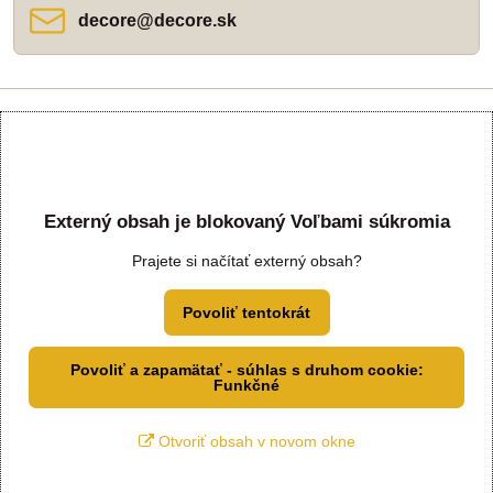
decore​@decore​.sk
Externý obsah je blokovaný Voľbami súkromia
Prajete si načítať externý obsah?
Povoliť tentokrát
Povoliť a zapamätať - súhlas s druhom cookie:
Funkčné
Otvoriť obsah v novom okne