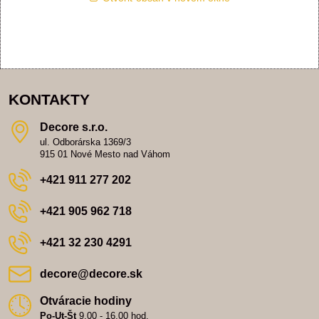
KONTAKTY
Decore s​.r​.o​.
ul. Odborárska 1369/3
915 01 Nové Mesto nad Váhom
+421 911 277 202
+421 905 962 718
+421 32 230 4291
decore​@decore​.sk
Otváracie hodiny
Po-Ut-Št
9,00 - 16,00 hod.