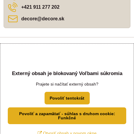
+421 911 277 202
decore​@decore​.sk
Externý obsah je blokovaný Voľbami súkromia
Prajete si načítať externý obsah?
Povoliť tentokrát
Povoliť a zapamätať - súhlas s druhom cookie:
Funkčné
Otvoriť obsah v novom okne