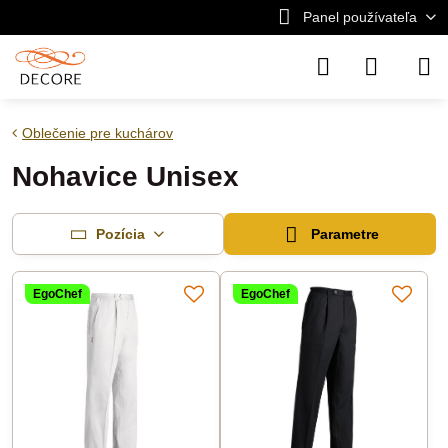
Panel používateľa
Oblečenie pre kuchárov
Nohavice Unisex
Pozícia
Parametre
EgoChef
EgoChef