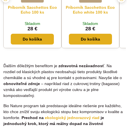
Príborník Sacchettos Eco
Príborník Sacchettos Eco
Echo 100 ks
Echo white 100 ks
Skladom
Skladom
28 €
28 €
Do košíka
Do košíka
Ďalším dôležitým benefitom je
zdravotná nezávadnosť
. Na
rozdiel od klasických plastov neobsahujú tieto produkty škodlivé
chemikálie a sú vhodné aj pre kontakt s potravinami. Navyše ide o
obnoviteľné zdroje
– napríklad riad z cukrovej trstiny (bagasse)
vzniká ako vedľajší produkt pri výrobe cukru a je plne
kompostovateľný.
Bio Nature program tak predstavuje ideálne riešenie pre každého,
kto chce znížiť svoju ekologickú stopu bez kompromisov v kvalite a
komforte.
Prechod na
ekologický jednorazový riad
je
jednoduchý krok, ktorý má reálny dopad na životné