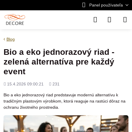
Panel používateľa
Blog
Bio a eko jednorazový riad -
zelená alternatíva pre každý
event
Pridané
Počet
15.4.2026 09:00:21
231
zobrazení
Bio a eko jednorazový riad predstavuje modernú alternatívu k
tradičným plastovým výrobkom, ktorá reaguje na rastúci dôraz na
ochranu životného prostredia.