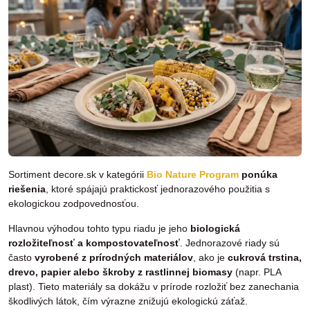
Sortiment decore.sk v kategórii
Bio Nature Program
ponúka
riešenia
, ktoré spájajú praktickosť jednorazového použitia s
ekologickou zodpovednosťou.
Hlavnou výhodou tohto typu riadu je jeho
biologická
rozložiteľnosť a kompostovateľnosť
. Jednorazové riady sú
často
vyrobené
z prírodných materiálov
, ako je
cukrová trstina,
drevo, papier alebo škroby z rastlinnej biomasy
(napr. PLA
plast). Tieto materiály sa dokážu v prírode rozložiť bez zanechania
škodlivých látok, čím výrazne znižujú ekologickú záťaž.