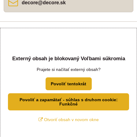
decore​@decore​.sk
Externý obsah je blokovaný Voľbami súkromia
Prajete si načítať externý obsah?
Povoliť tentokrát
Povoliť a zapamätať - súhlas s druhom cookie:
Funkčné
Otvoriť obsah v novom okne