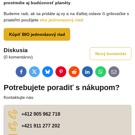
prostredie aj budúcnosť planéty
.
Budeme radi, ak sa pridáte aj vy a na ďalšej oslave či grilovačke s
priateľmi použijete
eko jednorazový riad
:
Kúpiť BIO jednorázový riad
Diskusia
Nový komentár
(0 komentárov)
Facebook
Twitter
Bluesky
Pinterest
Reddit
LinkedIn
WhatsApp
E-
mail
Potrebujete poradiť s nákupom?
Kontaktujte nás:
+412 905 962 718
+421 911 277 202