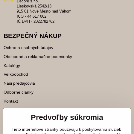
Decore s.r.o.
Lieskovská 2542/13
915 01 Nové Mesto nad Váhom
IČO - 44 617 062
IČ DPH - 2022782762
BEZPEČNÝ NÁKUP
Ochrana osobných údajov
Obchodné a reklamačné podmienky
Katalógy
Veľkoobchod
Naši predajcovia
Odborné články
Kontakt
Predvoľby súkromia
Katalógy na stiahnutie
Tieto internetové stránky používajú k poskytovaniu služieb,
Viac našich noviniek nájdete aj na