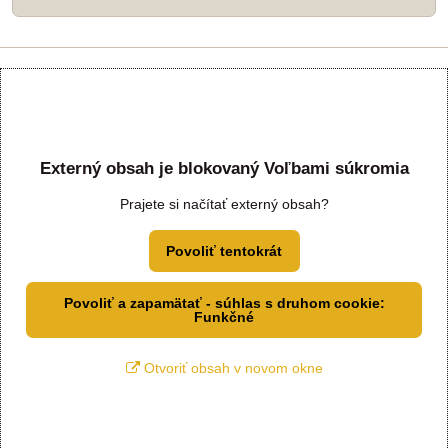
Externý obsah je blokovaný Voľbami súkromia
Prajete si načítať externý obsah?
Povoliť tentokrát
Povoliť a zapamätať - súhlas s druhom cookie:
Funkčné
Otvoriť obsah v novom okne