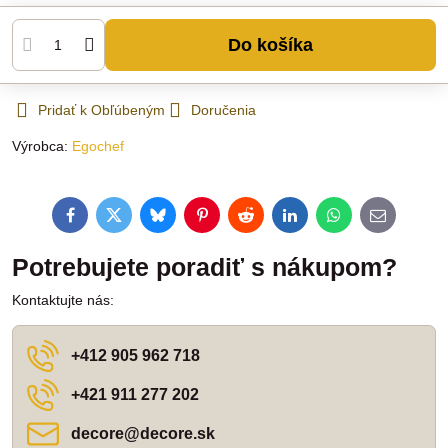
Do košíka
Pridať k Obľúbeným
Doručenia
Výrobca:
Egochef
Facebook
Twitter
Bluesky
Pinterest
Reddit
LinkedIn
WhatsApp
E-
mail
Potrebujete poradiť s nákupom?
Kontaktujte nás:
+412 905 962 718
+421 911 277 202
decore​@decore​.sk