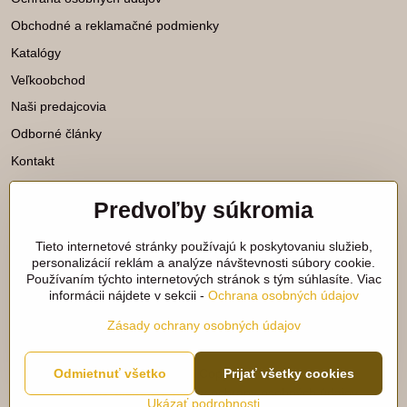
Obchodné a reklamačné podmienky
Katalógy
Veľkoobchod
Naši predajcovia
Odborné články
Kontakt
Predvoľby súkromia
Katalógy na stiahnutie
Tieto internetové stránky používajú k poskytovaniu služieb,
Viac našich noviniek nájdete aj na
personalizácií reklám a analýze návštevnosti súbory cookie.
Používaním týchto internetových stránok s tým súhlasíte. Viac
sieťach:
informácii nájdete v sekcii -
Ochrana osobných údajov
Facebook
Instagram
Zásady ochrany osobných údajov
©
2026
Copyright
Odmietnuť všetko
Prijať všetky cookies
Predvoľby súkromia
Zásady ochrany osobných údajov
Ukázať podrobnosti