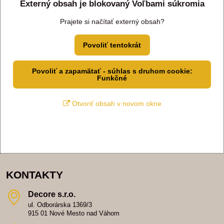
Externý obsah je blokovaný Voľbami súkromia
Prajete si načítať externý obsah?
Povoliť tentokrát
Povoliť a zapamätať - súhlas s druhom cookie:
Funkčné
Otvoriť obsah v novom okne
KONTAKTY
Decore s​.r​.o​.
ul. Odborárska 1369/3
915 01 Nové Mesto nad Váhom