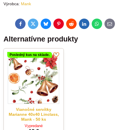
Výrobca:
Mank
Facebook
Twitter
Bluesky
Pinterest
Reddit
LinkedIn
WhatsApp
E-
mail
Alternatívne produkty
Posledný kus na sklade.
Vianočné servítky
Marianne 40x40 Linclass,
Mank - 50 ks
Vypredané