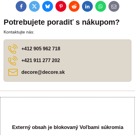
Facebook
Twitter
Bluesky
Pinterest
Reddit
LinkedIn
WhatsApp
E-
mail
Potrebujete poradiť s nákupom?
Kontaktujte nás:
+412 905 962 718
+421 911 277 202
decore​@decore​.sk
Externý obsah je blokovaný Voľbami súkromia