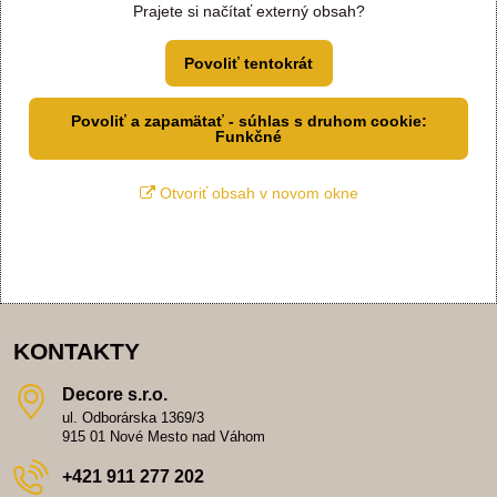
Prajete si načítať externý obsah?
Povoliť tentokrát
Povoliť a zapamätať - súhlas s druhom cookie:
Funkčné
Otvoriť obsah v novom okne
KONTAKTY
Decore s​.r​.o​.
ul. Odborárska 1369/3
915 01 Nové Mesto nad Váhom
+421 911 277 202