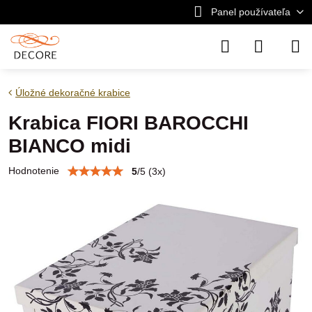
Panel používateľa
Úložné dekoračné krabice
Krabica FIORI BAROCCHI
BIANCO midi
Hodnotenie
5
/
5
(
3
x)