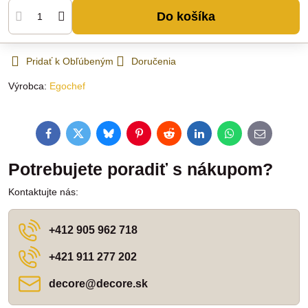
Do košíka
Pridať k Obľúbeným
Doručenia
Výrobca:
Egochef
Facebook
Twitter
Bluesky
Pinterest
Reddit
LinkedIn
WhatsApp
E-
mail
Potrebujete poradiť s nákupom?
Kontaktujte nás:
+412 905 962 718
+421 911 277 202
decore​@decore​.sk