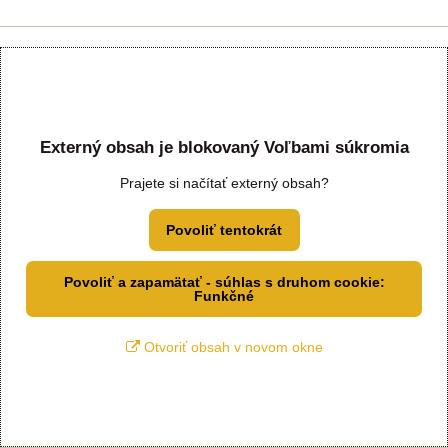
Externý obsah je blokovaný Voľbami súkromia
Prajete si načítať externý obsah?
Povoliť tentokrát
Povoliť a zapamätať - súhlas s druhom cookie:
Funkčné
Otvoriť obsah v novom okne