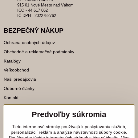
915 01 Nové Mesto nad Váhom
IČO - 44 617 062
IČ DPH - 2022782762
BEZPEČNÝ NÁKUP
Ochrana osobných údajov
Obchodné a reklamačné podmienky
Katalógy
Veľkoobchod
Naši predajcovia
Odborné články
Kontakt
Predvoľby súkromia
Katalógy na stiahnutie
Tieto internetové stránky používajú k poskytovaniu služieb,
Viac našich noviniek nájdete aj na
personalizácií reklám a analýze návštevnosti súbory cookie.
Používaním týchto internetových stránok s tým súhlasíte. Viac