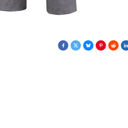
Facebook
Twitter
Bluesky
Pinterest
Reddit
L