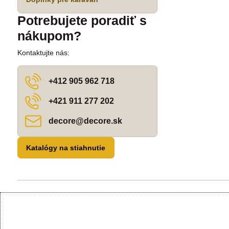
Potrebujete poradiť s
nákupom?
Kontaktujte nás:
+412 905 962 718
+421 911 277 202
decore​@decore​.sk
Katalógy na stiahnutie