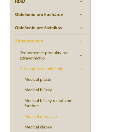
RIAD
Oblečenie pre kuchárov
Oblečenie pre čašníkov
Zdravotníctvo
Jednorazové produkty pre
zdravotníctvo
Zdravotnícke oblečenie
Medical plášte
Medical blúzky
Medical blúzky s motívom,
farebné
Medical nohavice
Medical čiapky