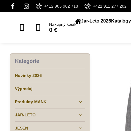
+412 905 962 718
+421 911 277 202
Jar-Leto 2026
Katalógy
Nákupný košík
0 €
Kategórie
Novinky 2026
Výpredaj
Produkty MANK
JAR-LETO
JESEŇ