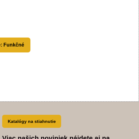
e: Funkčné
Katalógy na stiahnutie
Viac našich noviniek nájdete aj na