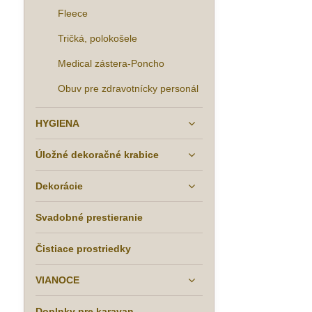
Fleece
Tričká, polokošele
Medical zástera-Poncho
Obuv pre zdravotnícky personál
HYGIENA
Úložné dekoračné krabice
Dekorácie
Svadobné prestieranie
Čistiace prostriedky
VIANOCE
Doplnky pre karavan