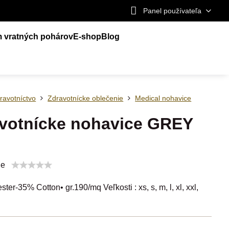
Panel používateľa
m vratných pohárov
E-shop
Blog
ravotníctvo
Zdravotnícke oblečenie
Medical nohavice
votnícke nohavice GREY
ie
ter-35% Cotton• gr.190/mq Veľkosti : xs, s, m, l, xl, xxl,