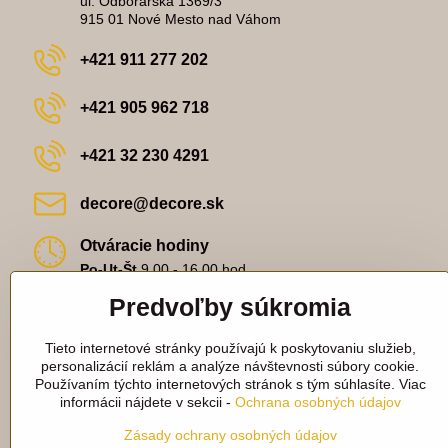
ul. Odborárska 1369/3
915 01 Nové Mesto nad Váhom
+421 911 277 202
+421 905 962 718
+421 32 230 4291
decore​@decore​.sk
Otváracie hodiny
Po-Ut-Št
9,00 - 16,00 hod.
St
9,00-18,00 hod.
Predvoľby súkromia
Pi
9,00 - 14,00 hod.
Fakturačné údaje:
Tieto internetové stránky používajú k poskytovaniu služieb,
Decore s.r.o.
personalizácií reklám a analýze návštevnosti súbory cookie.
Lieskovská 2542/13
Používaním týchto internetových stránok s tým súhlasíte. Viac
915 01 Nové Mesto nad Váhom
informácii nájdete v sekcii -
Ochrana osobných údajov
IČO - 44 617 062
IČ DPH - 2022782762
Zásady ochrany osobných údajov