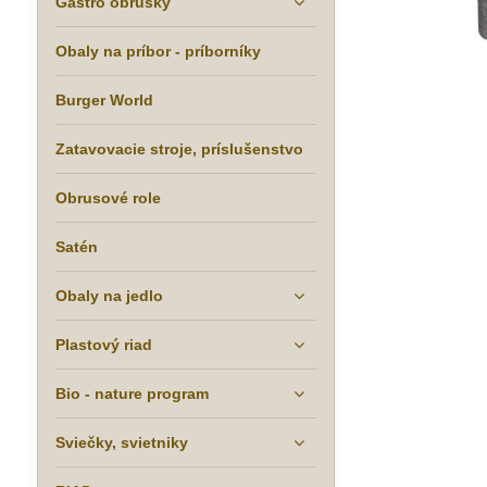
Gastro obrúsky
Obaly na príbor - príborníky
Burger World
Zatavovacie stroje, príslušenstvo
Obrusové role
Satén
Obaly na jedlo
Plastový riad
Bio - nature program
Sviečky, svietniky