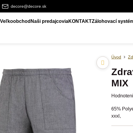
decore@decore.sk
Veľkoobchod
Naši predajcovia
KONTAKT
Zálohovací systé
Úvod
Zd
Zdra
MIX
Hodnoten
65% Polyes
xxxl,