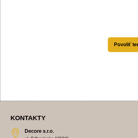
Povoliť te
KONTAKTY
Decore s​.r​.o​.