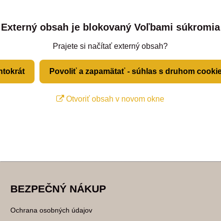
Externý obsah je blokovaný Voľbami súkromia
Prajete si načítať externý obsah?
ntokrát
Povoliť a zapamätať - súhlas s druhom cooki
Otvoriť obsah v novom okne
BEZPEČNÝ NÁKUP
Ochrana osobných údajov