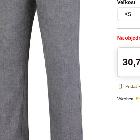
Veľkosť
Na objed
30,
Pridať
Výrobca:
E