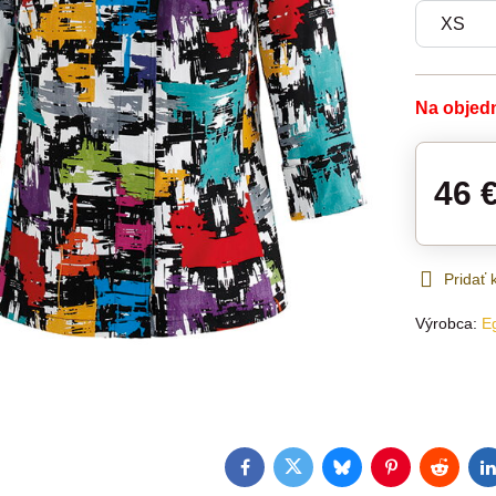
Na objed
46 
Pridať
Výrobca:
E
Facebook
Twitter
Bluesky
Pinterest
Reddit
L