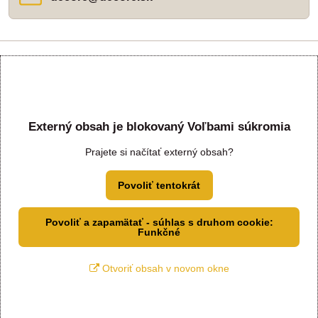
Externý obsah je blokovaný Voľbami súkromia
Prajete si načítať externý obsah?
Povoliť tentokrát
Povoliť a zapamätať - súhlas s druhom cookie:
Funkčné
Otvoriť obsah v novom okne