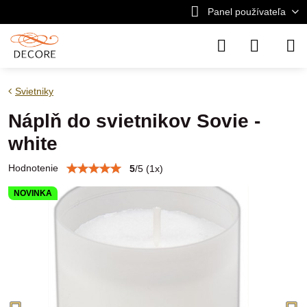
Panel používateľa
Svietniky
Náplň do svietnikov Sovie -
white
Hodnotenie
5
/
5
(
1
x)
NOVINKA