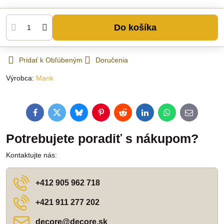
Do košíka
Pridať k Obľúbeným
Doručenia
Výrobca:
Mank
Facebook
Twitter
Bluesky
Pinterest
Reddit
LinkedIn
WhatsApp
E-
mail
Potrebujete poradiť s nákupom?
Kontaktujte nás:
+412 905 962 718
+421 911 277 202
decore​@decore​.sk