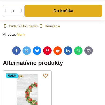
Do košíka
Pridať k Obľúbeným
Doručenia
Výrobca:
Mank
Facebook
Twitter
Bluesky
Pinterest
Reddit
LinkedIn
WhatsApp
E-
mail
Alternatívne produkty
MANK