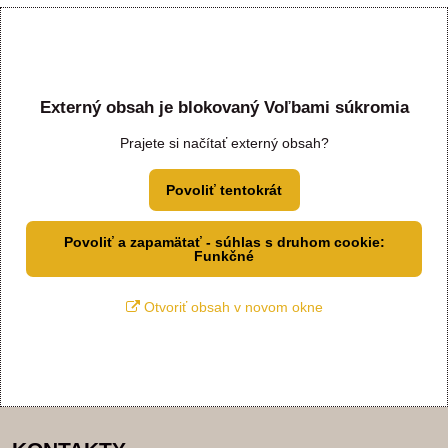
Externý obsah je blokovaný Voľbami súkromia
Prajete si načítať externý obsah?
Povoliť tentokrát
Povoliť a zapamätať - súhlas s druhom cookie:
Funkčné
Otvoriť obsah v novom okne