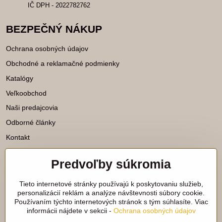
IČ DPH - 2022782762
BEZPEČNÝ NÁKUP
Ochrana osobných údajov
Obchodné a reklamačné podmienky
Katalógy
Veľkoobchod
Naši predajcovia
Odborné články
Kontakt
Predvoľby súkromia
Katalógy na stiahnutie
Tieto internetové stránky používajú k poskytovaniu služieb,
Viac našich noviniek nájdete aj na
personalizácií reklám a analýze návštevnosti súbory cookie.
Používaním týchto internetových stránok s tým súhlasíte. Viac
sieťach:
informácii nájdete v sekcii -
Ochrana osobných údajov