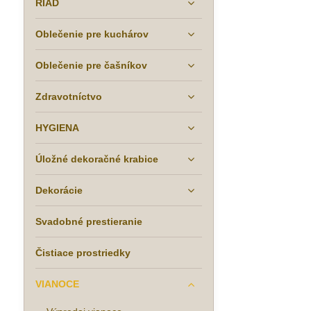
RIAD
Oblečenie pre kuchárov
Oblečenie pre čašníkov
Zdravotníctvo
HYGIENA
Úložné dekoračné krabice
Dekorácie
Svadobné prestieranie
Čistiace prostriedky
VIANOCE