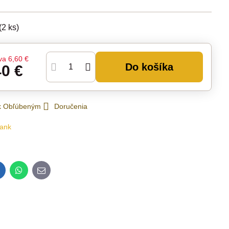
(
2
ks)
va
6,60 €
Do košíka
40 €
 k Obľúbeným
Doručenia
ank
inkedIn
WhatsApp
E-
mail