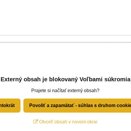
Externý obsah je blokovaný Voľbami súkromia
Prajete si načítať externý obsah?
ntokrát
Povoliť a zapamätať - súhlas s druhom cooki
Otvoriť obsah v novom okne