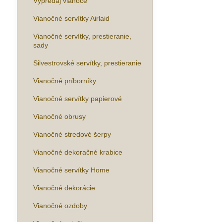
Výpredaj vianoce
Vianočné servítky Airlaid
Vianočné servítky, prestieranie,
sady
Silvestrovské servítky, prestieranie
Vianočné príborníky
Vianočné servítky papierové
Vianočné obrusy
Vianočné stredové šerpy
Vianočné dekoračné krabice
Vianočné servítky Home
Vianočné dekorácie
Vianočné ozdoby