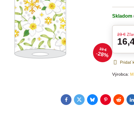
Skladom
23 €
Zľa
16,
23 €
28%
Pridať
Výrobca:
M
Facebook
Twitter
Bluesky
Pinterest
Reddit
L