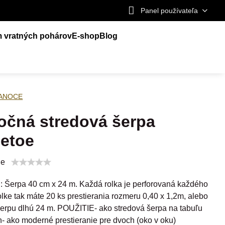
Panel používateľa
m vratných pohárov
E-shop
Blog
IANOCE
očná stredová šerpa
letoe
ie
Šerpa 40 cm x 24 m. Každá rolka je perforovaná každého
olke tak máte 20 ks prestierania rozmeru 0,40 x 1,2m, alebo
šerpu dlhú 24 m. POUŽITIE- ako stredová šerpa na tabuľu
h- ako moderné prestieranie pre dvoch (oko v oku)