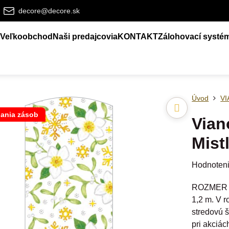
decore@decore.sk
Veľkoobchod
Naši predajcovia
KONTAKT
Zálohovací systé
Úvod
V
ania zásob
Vian
Mist
Hodnoten
ROZMER : 
1,2 m. V r
stredovú 
pri akciác