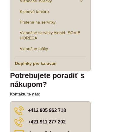
Vianočné sviečky
Klubové taniere
Prstene na servítky
Vianočné servítky Airlaid- SOVIE
HORECA
Vianočné tašky
Doplnky pre karavan
Potrebujete poradiť s
nákupom?
Kontaktujte nás:
+412 905 962 718
+421 911 277 202