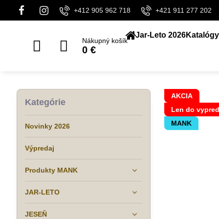
+412 905 962 718
+421 911 277 202
Jar-Leto 2026
Katalógy
Nákupný košík
0 €
AKCIA
Kategórie
Len do vypred
MANK
Novinky 2026
Výpredaj
Produkty MANK
JAR-LETO
JESEŇ