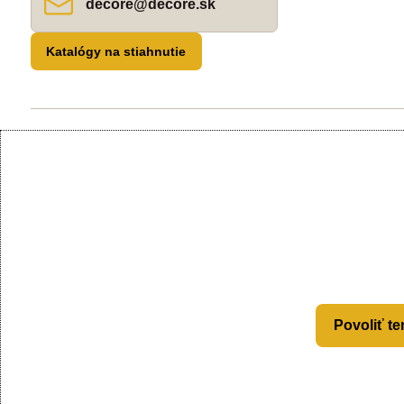
decore​@decore​.sk
Katalógy na stiahnutie
Povoliť te