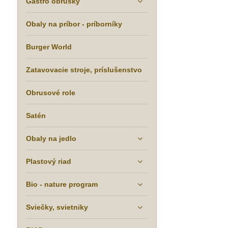
Gastro obrúsky
Obaly na príbor - príborníky
Burger World
Zatavovacie stroje, príslušenstvo
Obrusové role
Satén
Obaly na jedlo
Plastový riad
Bio - nature program
Sviečky, svietniky