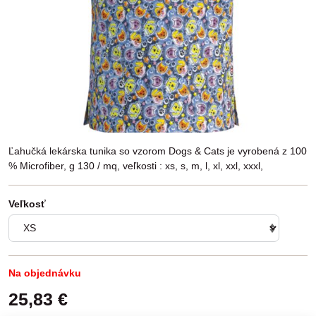
Ľahučká lekárska tunika so vzorom Dogs & Cats je vyrobená z 100
% Microfiber, g 130 / mq, veľkosti : xs, s, m, l, xl, xxl, xxxl,
Veľkosť
Na objednávku
25,83 €