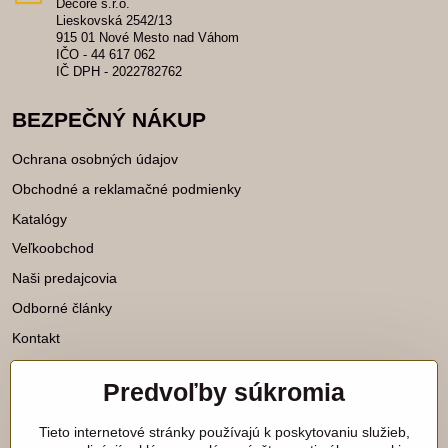
Decore s.r.o.
Lieskovská 2542/13
915 01 Nové Mesto nad Váhom
IČO - 44 617 062
IČ DPH - 2022782762
BEZPEČNÝ NÁKUP
Ochrana osobných údajov
Obchodné a reklamačné podmienky
Katalógy
Veľkoobchod
Naši predajcovia
Odborné články
Kontakt
Predvoľby súkromia
Katalógy na stiahnutie
Tieto internetové stránky používajú k poskytovaniu služieb,
Viac našich noviniek nájdete aj na