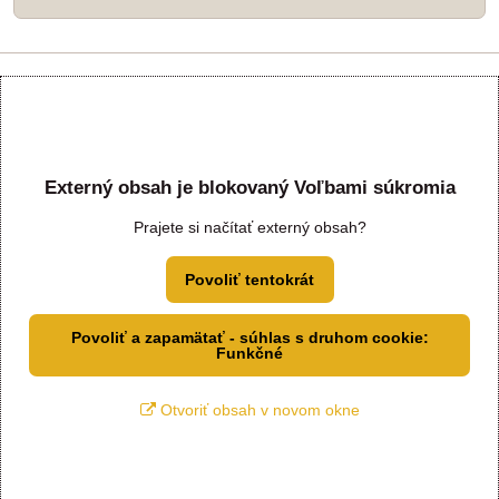
Externý obsah je blokovaný Voľbami súkromia
Prajete si načítať externý obsah?
Povoliť tentokrát
Povoliť a zapamätať - súhlas s druhom cookie:
Funkčné
Otvoriť obsah v novom okne