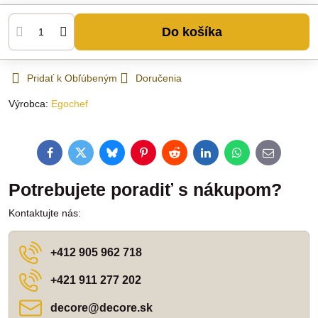
Do košíka
Pridať k Obľúbeným
Doručenia
Výrobca:
Egochef
Facebook
Twitter
Bluesky
Pinterest
Reddit
LinkedIn
WhatsApp
E-
mail
Potrebujete poradiť s nákupom?
Kontaktujte nás:
+412 905 962 718
+421 911 277 202
decore​@decore​.sk