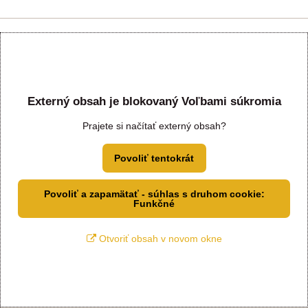
Externý obsah je blokovaný Voľbami súkromia
Prajete si načítať externý obsah?
Povoliť tentokrát
Povoliť a zapamätať - súhlas s druhom cookie:
Funkčné
Otvoriť obsah v novom okne