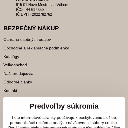
915 01 Nové Mesto nad Váhom
IČO - 44 617 062
IČ DPH - 2022782762
BEZPEČNÝ NÁKUP
Ochrana osobných údajov
Obchodné a reklamačné podmienky
Katalógy
Veľkoobchod
Naši predajcovia
Odborné články
Kontakt
Predvoľby súkromia
Katalógy na stiahnutie
Tieto internetové stránky používajú k poskytovaniu služieb,
Viac našich noviniek nájdete aj na
personalizácií reklám a analýze návštevnosti súbory cookie.
Používaním týchto internetových stránok s tým súhlasíte. Viac