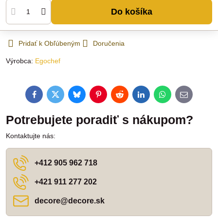
Do košíka
Pridať k Obľúbeným
Doručenia
Výrobca:
Egochef
Facebook
Twitter
Bluesky
Pinterest
Reddit
LinkedIn
WhatsApp
E-
mail
Potrebujete poradiť s nákupom?
Kontaktujte nás:
+412 905 962 718
+421 911 277 202
decore​@decore​.sk