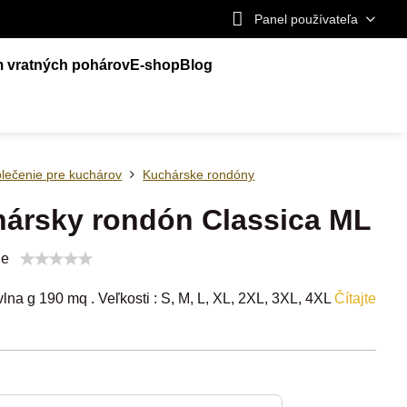
Panel používateľa
m vratných pohárov
E-shop
Blog
lečenie pre kuchárov
Kuchárske rondóny
ársky rondón Classica ML
ie
na g 190 mq . Veľkosti : S, M, L, XL, 2XL, 3XL, 4XL
Čítajte