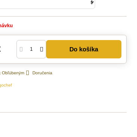
návku
€
Do košíka
 k Obľúbeným
Doručenia
gochef