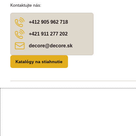
Kontaktujte nás:
+412 905 962 718
+421 911 277 202
decore​@decore​.sk
Katalógy na stiahnutie