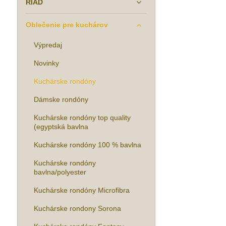
RIAD
Oblečenie pre kuchárov
Výpredaj
Novinky
Kuchárske rondóny
Dámske rondóny
Kuchárske rondóny top quality
(egyptská bavlna
Kuchárske rondóny 100 % bavlna
Kuchárske rondóny
bavlna/polyester
Kuchárske rondóny Microfibra
Kuchárske rondony Sorona