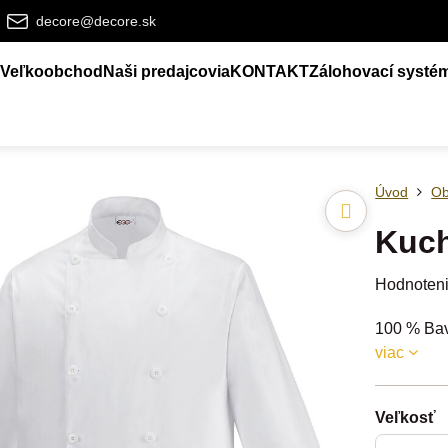
decore@decore.sk
Veľkoobchod
Naši predajcovia
KONTAKT
Zálohovací systé
Úvod
Ob
Kuch
Hodnoten
100 % Bavl
viac
Veľkosť