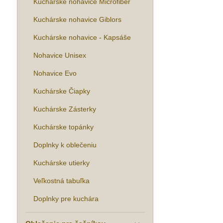
Kuchárske nohavice Microfiber
Kuchárske nohavice Giblors
Kuchárske nohavice - Kapsáše
Nohavice Unisex
Nohavice Evo
Kuchárske Čiapky
Kuchárske Zásterky
Kuchárske topánky
Doplnky k oblečeniu
Kuchárske utierky
Veľkostná tabuľka
Doplnky pre kuchára