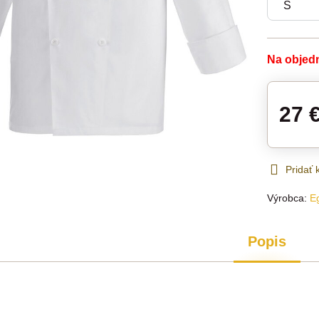
Na objed
27 
Pridať
Výrobca:
E
Popis