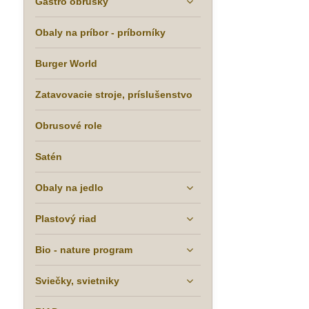
Gastro obrúsky
Obaly na príbor - príborníky
Burger World
Zatavovacie stroje, príslušenstvo
Obrusové role
Satén
Obaly na jedlo
Plastový riad
Bio - nature program
Sviečky, svietniky