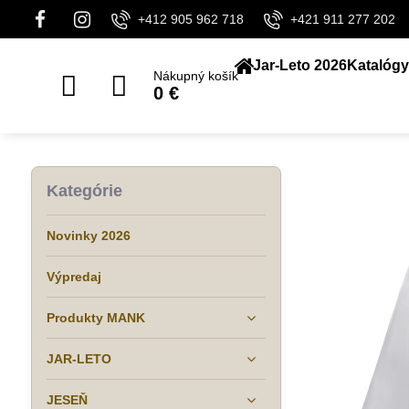
+412 905 962 718
+421 911 277 202
Jar-Leto 2026
Katalógy
Nákupný košík
0 €
Kategórie
Novinky 2026
Výpredaj
Produkty MANK
JAR-LETO
JESEŇ