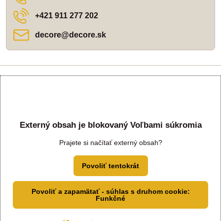
+421 911 277 202
decore​@decore​.sk
Externý obsah je blokovaný Voľbami súkromia
Prajete si načítať externý obsah?
Povoliť tentokrát
Povoliť a zapamätať - súhlas s druhom cookie:
Funkčné