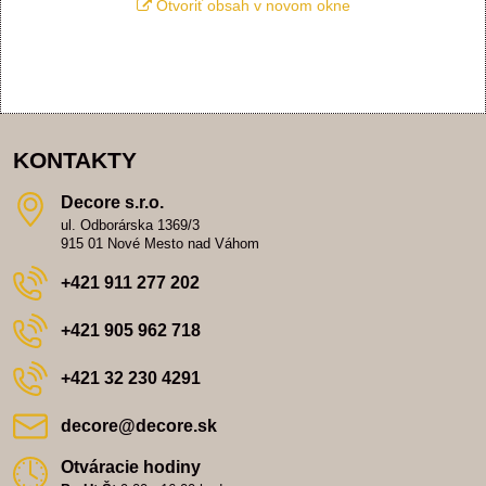
Otvoriť obsah v novom okne
KONTAKTY
Decore s​.r​.o​.
ul. Odborárska 1369/3
915 01 Nové Mesto nad Váhom
+421 911 277 202
+421 905 962 718
+421 32 230 4291
decore​@decore​.sk
Otváracie hodiny