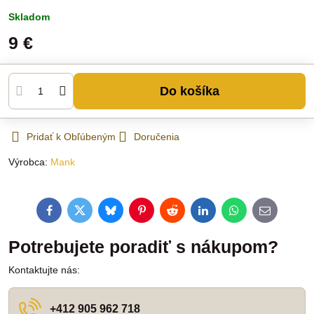
Skladom
9 €
Do košíka
Pridať k Obľúbeným
Doručenia
Výrobca:
Mank
Facebook
Twitter
Bluesky
Pinterest
Reddit
LinkedIn
WhatsApp
E-
mail
Potrebujete poradiť s nákupom?
Kontaktujte nás:
+412 905 962 718