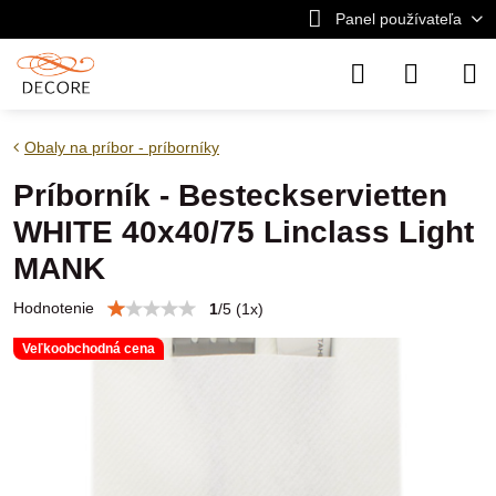
Panel používateľa
Obaly na príbor - príborníky
Príborník - Besteckservietten
WHITE 40x40/75 Linclass Light
MANK
Hodnotenie
1
/
5
(
1
x)
Veľkoobchodná cena