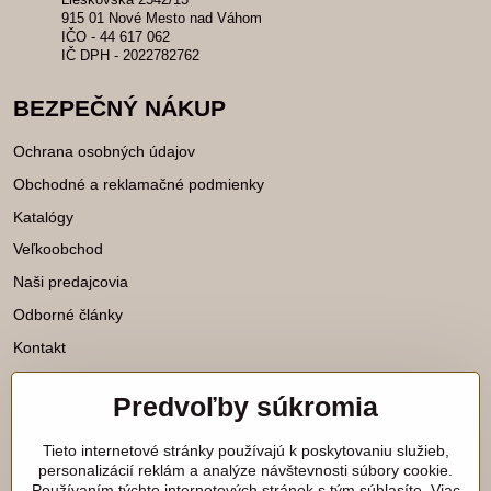
915 01 Nové Mesto nad Váhom
IČO - 44 617 062
IČ DPH - 2022782762
BEZPEČNÝ NÁKUP
Ochrana osobných údajov
Obchodné a reklamačné podmienky
Katalógy
Veľkoobchod
Naši predajcovia
Odborné články
Kontakt
Predvoľby súkromia
Katalógy na stiahnutie
Tieto internetové stránky používajú k poskytovaniu služieb,
Viac našich noviniek nájdete aj na
personalizácií reklám a analýze návštevnosti súbory cookie.
Používaním týchto internetových stránok s tým súhlasíte. Viac