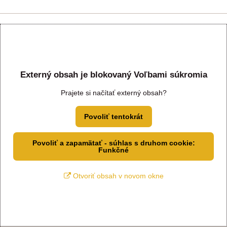
Externý obsah je blokovaný Voľbami súkromia
Prajete si načítať externý obsah?
Povoliť tentokrát
Povoliť a zapamätať - súhlas s druhom cookie:
Funkčné
Otvoriť obsah v novom okne