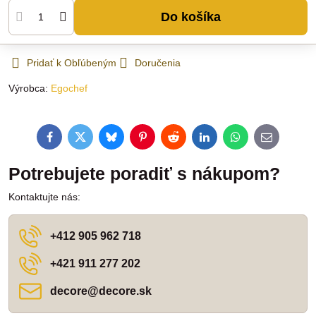
Do košíka
Pridať k Obľúbeným
Doručenia
Výrobca:
Egochef
Facebook
Twitter
Bluesky
Pinterest
Reddit
LinkedIn
WhatsApp
E-
mail
Potrebujete poradiť s nákupom?
Kontaktujte nás:
+412 905 962 718
+421 911 277 202
decore​@decore​.sk