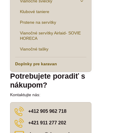
Vianočné sviečky
Klubové taniere
Prstene na servítky
Vianočné servítky Airlaid- SOVIE
HORECA
Vianočné tašky
Doplnky pre karavan
Potrebujete poradiť s
nákupom?
Kontaktujte nás:
+412 905 962 718
+421 911 277 202