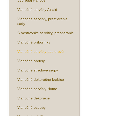
Výpredaj vianoce
Vianočné servítky Airlaid
Vianočné servítky, prestieranie,
sady
Silvestrovské servítky, prestieranie
Vianočné príborníky
Vianočné servítky papierové
Vianočné obrusy
Vianočné stredové šerpy
Vianočné dekoračné krabice
Vianočné servítky Home
Vianočné dekorácie
Vianočné ozdoby