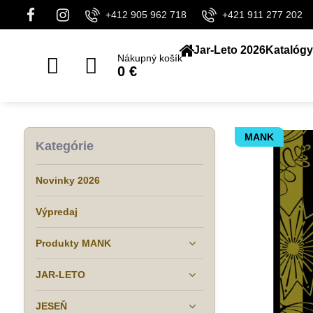
+412 905 962 718
+421 911 277 202
Jar-Leto 2026
Katalógy
Nákupný košík
0 €
MANK
Kategórie
Novinky 2026
Výpredaj
Produkty MANK
JAR-LETO
JESEŇ