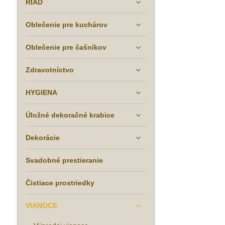
RIAD
Oblečenie pre kuchárov
Oblečenie pre čašníkov
Zdravotníctvo
HYGIENA
Úložné dekoračné krabice
Dekorácie
Svadobné prestieranie
Čistiace prostriedky
VIANOCE