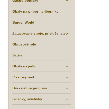
Gastro obrúsky
Obaly na príbor - príborníky
Burger World
Zatavovacie stroje, príslušenstvo
Obrusové role
Satén
Obaly na jedlo
Plastový riad
Bio - nature program
Sviečky, svietniky