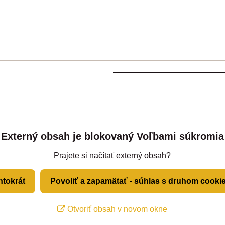
Externý obsah je blokovaný Voľbami súkromia
Prajete si načítať externý obsah?
ntokrát
Povoliť a zapamätať - súhlas s druhom cooki
Otvoriť obsah v novom okne