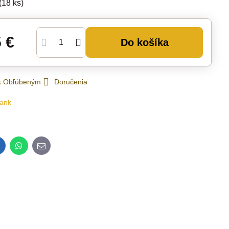
(
18
ks)
5 €
Do košíka
 k Obľúbeným
Doručenia
ank
inkedIn
WhatsApp
E-
mail