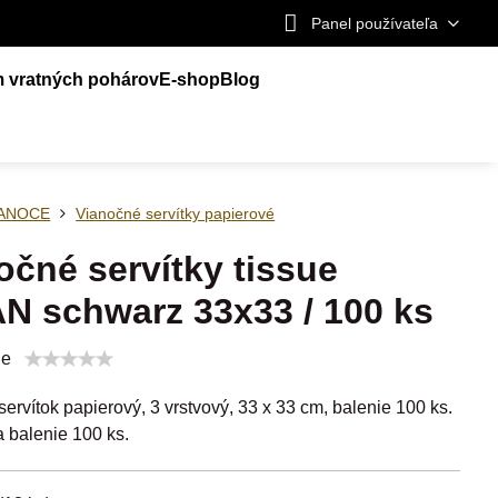
Panel používateľa
m vratných pohárov
E-shop
Blog
IANOCE
Vianočné servítky papierové
očné servítky tissue
N schwarz 33x33 / 100 ks
ie
ervítok papierový, 3 vrstvový, 33 x 33 cm, balenie 100 ks.
 balenie 100 ks.