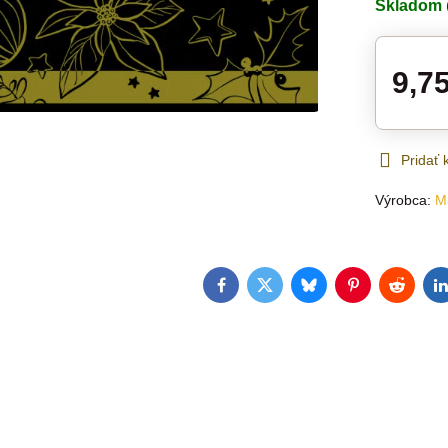
Skladom
9,7
Pridať
Výrobca:
M
Facebook
Twitter
Bluesky
Pinterest
Reddit
L