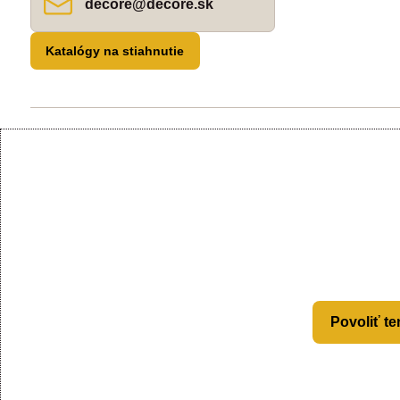
decore​@decore​.sk
Katalógy na stiahnutie
Povoliť te