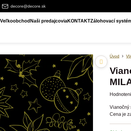
decore@decore.sk
Veľkoobchod
Naši predajcovia
KONTAKT
Zálohovací systé
Úvod
V
Vian
MILA
Hodnoten
Vianočný s
Cena je za