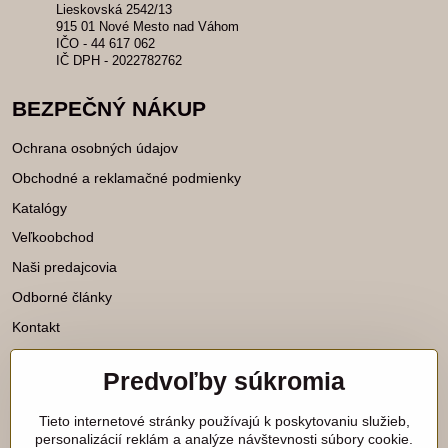
Lieskovská 2542/13
915 01 Nové Mesto nad Váhom
IČO - 44 617 062
IČ DPH - 2022782762
BEZPEČNÝ NÁKUP
Ochrana osobných údajov
Obchodné a reklamačné podmienky
Katalógy
Veľkoobchod
Naši predajcovia
Odborné články
Kontakt
Predvoľby súkromia
Katalógy na stiahnutie
Tieto internetové stránky používajú k poskytovaniu služieb,
Viac našich noviniek nájdete aj na
personalizácií reklám a analýze návštevnosti súbory cookie.