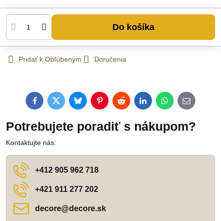
Do košíka
Pridať k Obľúbeným
Doručenia
Facebook
Twitter
Bluesky
Pinterest
Reddit
LinkedIn
WhatsApp
E-
mail
Potrebujete poradiť s nákupom?
Kontaktujte nás:
+412 905 962 718
+421 911 277 202
decore​@decore​.sk