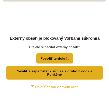
Externý obsah je blokovaný Voľbami súkromia
Prajete si načítať externý obsah?
Povoliť tentokrát
Povoliť a zapamätať - súhlas s druhom cookie:
Funkčné
Otvoriť obsah v novom okne