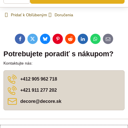
Pridať k Obľúbeným
Doručenia
Facebook
Twitter
Bluesky
Pinterest
Reddit
LinkedIn
WhatsApp
E-
mail
Potrebujete poradiť s nákupom?
Kontaktujte nás:
+412 905 962 718
+421 911 277 202
decore​@decore​.sk