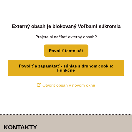
Externý obsah je blokovaný Voľbami súkromia
Prajete si načítať externý obsah?
Povoliť tentokrát
Povoliť a zapamätať - súhlas s druhom cookie:
Funkčné
Otvoriť obsah v novom okne
KONTAKTY