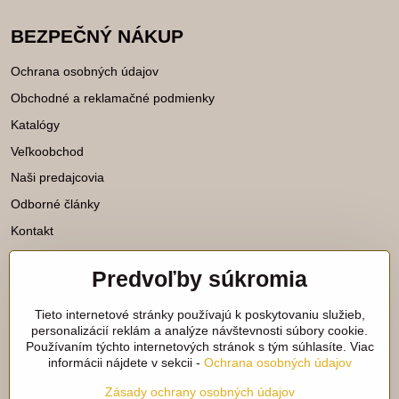
BEZPEČNÝ NÁKUP
Ochrana osobných údajov
Obchodné a reklamačné podmienky
Katalógy
Veľkoobchod
Naši predajcovia
Odborné články
Kontakt
Predvoľby súkromia
Katalógy na stiahnutie
Tieto internetové stránky používajú k poskytovaniu služieb,
Viac našich noviniek nájdete aj na
personalizácií reklám a analýze návštevnosti súbory cookie.
Používaním týchto internetových stránok s tým súhlasíte. Viac
sieťach:
informácii nájdete v sekcii -
Ochrana osobných údajov
Facebook
Instagram
Zásady ochrany osobných údajov