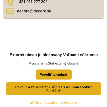
+421 911 277 202
decore​@decore​.sk
Externý obsah je blokovaný Voľbami súkromia
Prajete si načítať externý obsah?
Povoliť tentokrát
Povoliť a zapamätať - súhlas s druhom cookie:
Funkčné
Otvoriť obsah v novom okne