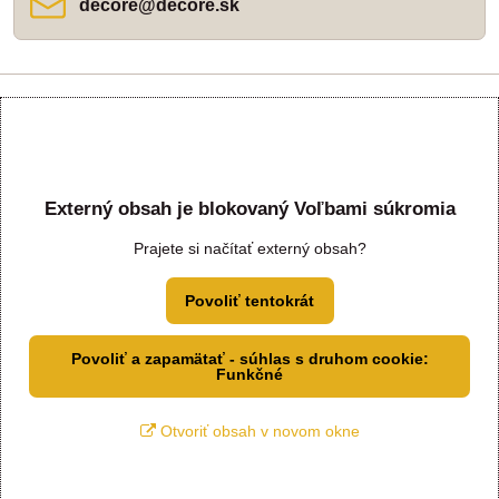
decore​@decore​.sk
Externý obsah je blokovaný Voľbami súkromia
Prajete si načítať externý obsah?
Povoliť tentokrát
Povoliť a zapamätať - súhlas s druhom cookie:
Funkčné
Otvoriť obsah v novom okne