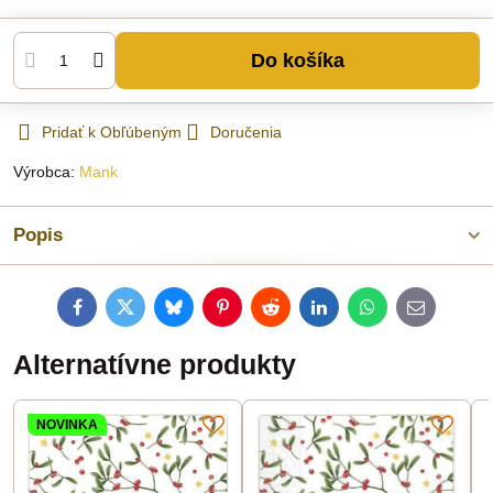
Do košíka
Pridať k Obľúbeným
Doručenia
Výrobca:
Mank
Popis
Facebook
Twitter
Bluesky
Pinterest
Reddit
LinkedIn
WhatsApp
E-
mail
Alternatívne produkty
NOVINKA