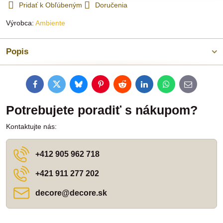
Pridať k Obľúbeným
Doručenia
Výrobca:
Ambiente
Popis
Facebook
Twitter
Bluesky
Pinterest
Reddit
LinkedIn
WhatsApp
E-
mail
Potrebujete poradiť s nákupom?
Kontaktujte nás:
+412 905 962 718
+421 911 277 202
decore​@decore​.sk