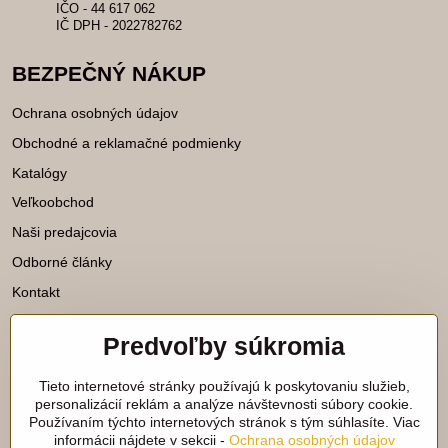
IČO - 44 617 062
IČ DPH - 2022782762
BEZPEČNÝ NÁKUP
Ochrana osobných údajov
Obchodné a reklamačné podmienky
Katalógy
Veľkoobchod
Naši predajcovia
Odborné články
Kontakt
Predvoľby súkromia
Katalógy na stiahnutie
Tieto internetové stránky používajú k poskytovaniu služieb,
Viac našich noviniek nájdete aj na
personalizácií reklám a analýze návštevnosti súbory cookie.
Používaním týchto internetových stránok s tým súhlasíte. Viac
sieťach:
informácii nájdete v sekcii -
Ochrana osobných údajov