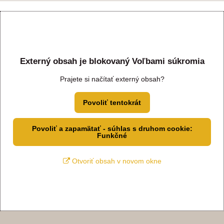
Externý obsah je blokovaný Voľbami súkromia
Prajete si načítať externý obsah?
Povoliť tentokrát
Povoliť a zapamätať - súhlas s druhom cookie:
Funkčné
Otvoriť obsah v novom okne