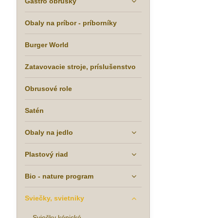
Gastro obrúsky
Obaly na príbor - príborníky
Burger World
Zatavovacie stroje, príslušenstvo
Obrusové role
Satén
Obaly na jedlo
Plastový riad
Bio - nature program
Sviečky, svietniky
Sviečky kónické