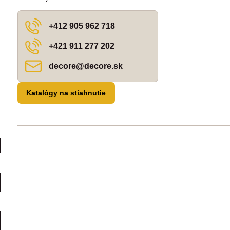
+412 905 962 718
+421 911 277 202
decore​@decore​.sk
Katalógy na stiahnutie