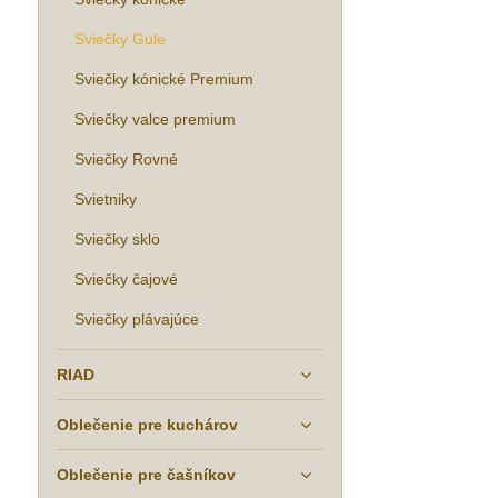
Sviečky Gule
Sviečky kónické Premium
Sviečky valce premium
Sviečky Rovné
Svietniky
Sviečky sklo
Sviečky čajové
Sviečky plávajúce
RIAD
Oblečenie pre kuchárov
Oblečenie pre čašníkov