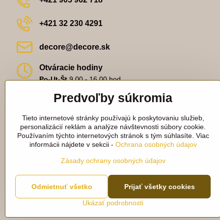
+421 32 230 4291
decore​@decore​.sk
Otváracie hodiny
Po-Ut-Št
9,00 - 16,00 hod.
St
9,00-18,00 hod.
Predvoľby súkromia
Pi
9,00 - 14,00 hod.
Fakturačné údaje:
Tieto internetové stránky používajú k poskytovaniu služieb,
Decore s.r.o.
personalizácií reklám a analýze návštevnosti súbory cookie.
Lieskovská 2542/13
Používaním týchto internetových stránok s tým súhlasíte. Viac
915 01 Nové Mesto nad Váhom
informácii nájdete v sekcii -
Ochrana osobných údajov
IČO - 44 617 062
IČ DPH - 2022782762
Zásady ochrany osobných údajov
Odmietnuť všetko
Prijať všetky cookies
Ukázať podrobnosti