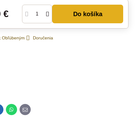
0 €
Do košíka
 k Obľúbeným
Doručenia
inkedIn
WhatsApp
E-
mail