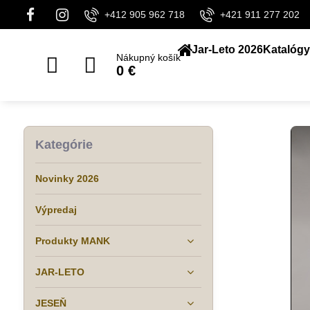
+412 905 962 718
+421 911 277 202
Jar-Leto 2026
Katalógy
Nákupný košík
0 €
Kategórie
Novinky 2026
Výpredaj
Produkty MANK
JAR-LETO
JESEŇ