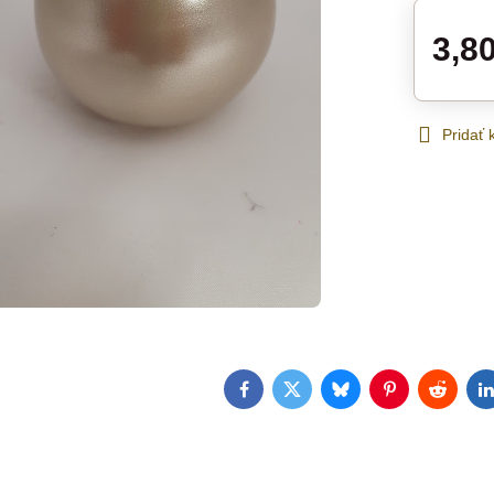
3,8
Pridať
Facebook
Twitter
Bluesky
Pinterest
Reddit
L