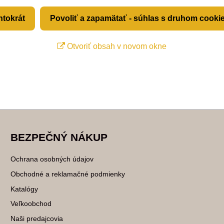
ntokrát
Povoliť a zapamätať - súhlas s druhom cooki
Otvoriť obsah v novom okne
BEZPEČNÝ NÁKUP
Ochrana osobných údajov
Obchodné a reklamačné podmienky
Katalógy
Veľkoobchod
Naši predajcovia