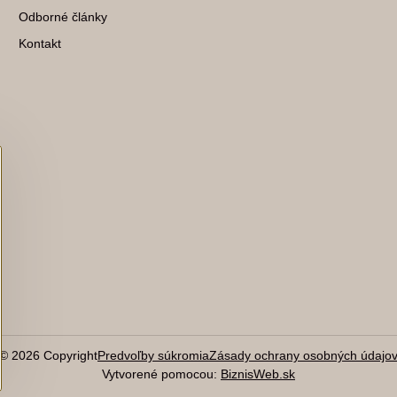
Odborné články
Kontakt
©
2026
Copyright
Predvoľby súkromia
Zásady ochrany osobných údajo
Vytvorené pomocou:
BiznisWeb.sk