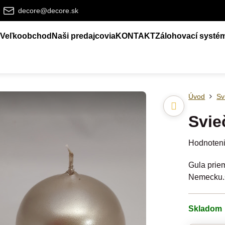
decore@decore.sk
Veľkoobchod
Naši predajcovia
KONTAKT
Zálohovací systé
Úvod
Sv
Svie
Hodnoten
Gula prie
Nemecku.C
Skladom