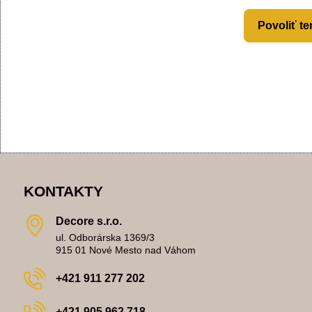
Povoliť te
KONTAKTY
Decore s​.r​.o​.
ul. Odborárska 1369/3
915 01 Nové Mesto nad Váhom
+421 911 277 202
+421 905 962 718