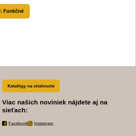
e: Funkčné
Katalógy na stiahnutie
Viac našich noviniek nájdete aj na
sieťach:
Facebook
Instagram