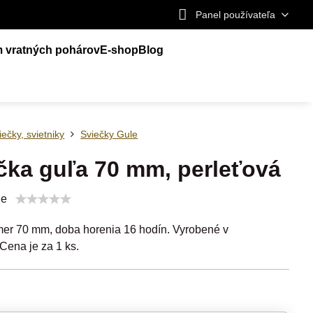
Panel používateľa
m vratných pohárov
E-shop
Blog
iečky, svietniky
Sviečky Gule
čka guľa 70 mm, perleťová
ie
mer 70 mm, doba horenia 16 hodín. Vyrobené v
ena je za 1 ks.