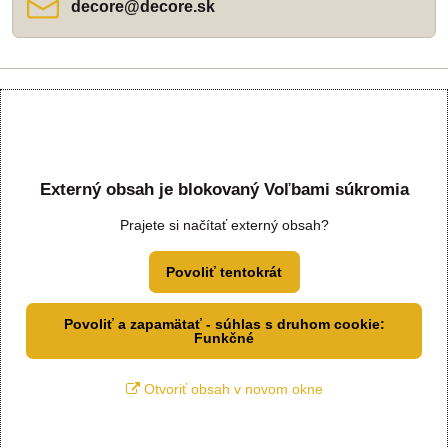
decore​@decore​.sk
Externý obsah je blokovaný Voľbami súkromia
Prajete si načítať externý obsah?
Povoliť tentokrát
Povoliť a zapamätať - súhlas s druhom cookie:
Funkčné
Otvoriť obsah v novom okne