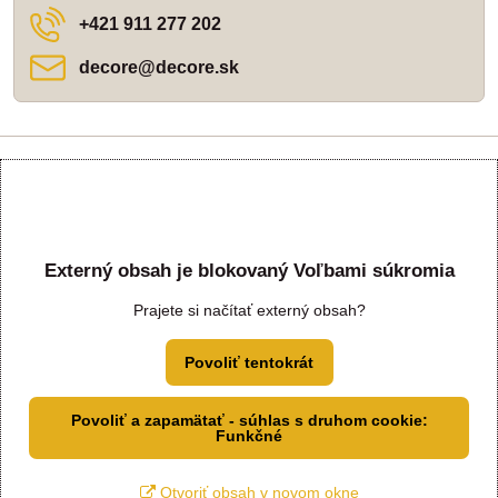
+421 911 277 202
decore​@decore​.sk
Externý obsah je blokovaný Voľbami súkromia
Prajete si načítať externý obsah?
Povoliť tentokrát
Povoliť a zapamätať - súhlas s druhom cookie:
Funkčné
Otvoriť obsah v novom okne