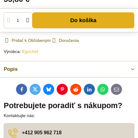
Do košíka
Pridať k Obľúbeným
Doručenia
Výrobca:
Egochef
Popis
Facebook
Twitter
Bluesky
Pinterest
Reddit
LinkedIn
WhatsApp
E-
mail
Potrebujete poradiť s nákupom?
Kontaktujte nás:
+412 905 962 718