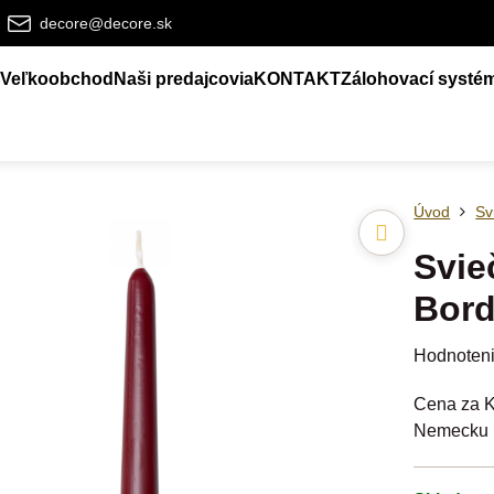
decore@decore.sk
Veľkoobchod
Naši predajcovia
KONTAKT
Zálohovací systé
Úvod
Sv
Svie
Bor
Hodnoten
Cena za K
Nemecku