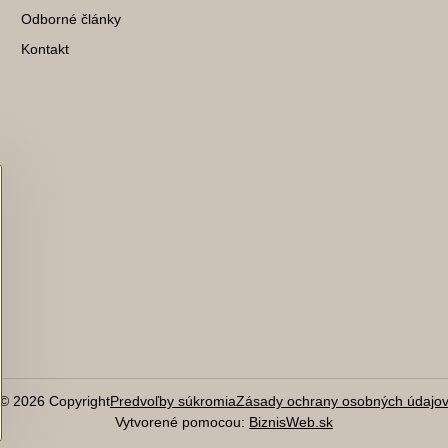
Odborné články
Kontakt
©
2026
Copyright
Predvoľby súkromia
Zásady ochrany osobných údajo
Vytvorené pomocou:
BiznisWeb.sk