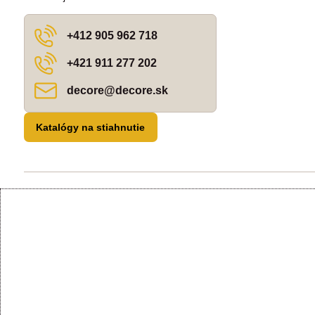
+412 905 962 718
+421 911 277 202
decore​@decore​.sk
Katalógy na stiahnutie