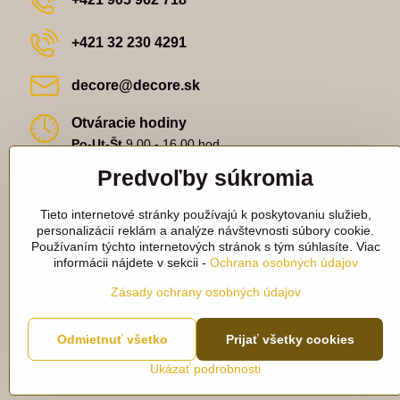
+421 32 230 4291
decore​@decore​.sk
Otváracie hodiny
Po-Ut-Št
9,00 - 16,00 hod.
St
9,00-18,00 hod.
Predvoľby súkromia
Pi
9,00 - 14,00 hod.
Fakturačné údaje:
Tieto internetové stránky používajú k poskytovaniu služieb,
Decore s.r.o.
personalizácií reklám a analýze návštevnosti súbory cookie.
Lieskovská 2542/13
Používaním týchto internetových stránok s tým súhlasíte. Viac
915 01 Nové Mesto nad Váhom
informácii nájdete v sekcii -
Ochrana osobných údajov
IČO - 44 617 062
IČ DPH - 2022782762
Zásady ochrany osobných údajov
Odmietnuť všetko
Prijať všetky cookies
Ukázať podrobnosti