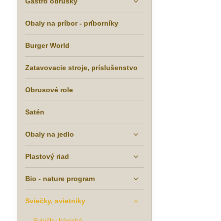
Gastro obrúsky
Obaly na príbor - príborníky
Burger World
Zatavovacie stroje, príslušenstvo
Obrusové role
Satén
Obaly na jedlo
Plastový riad
Bio - nature program
Sviečky, svietniky
Sviečky kónické