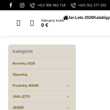
+412 905 962 718
+421 911 277 202
Jar-Leto 2026
Katalógy
Nákupný košík
0 €
Kategórie
Novinky 2026
Výpredaj
Produkty MANK
JAR-LETO
JESEŇ