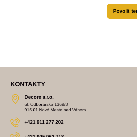
Povoliť te
KONTAKTY
Decore s​.r​.o​.
ul. Odborárska 1369/3
915 01 Nové Mesto nad Váhom
+421 911 277 202
+421 905 962 718