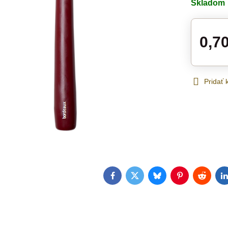
Skladom
0,7
Pridať
Facebook
Twitter
Bluesky
Pinterest
Reddit
L