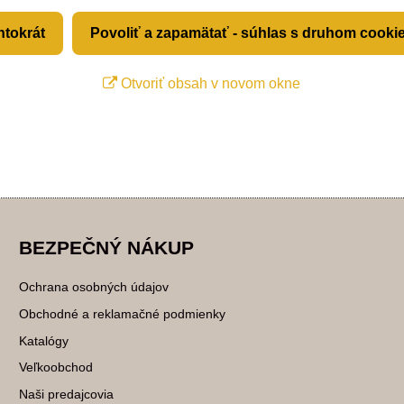
ntokrát
Povoliť a zapamätať - súhlas s druhom cooki
Otvoriť obsah v novom okne
BEZPEČNÝ NÁKUP
Ochrana osobných údajov
Obchodné a reklamačné podmienky
Katalógy
Veľkoobchod
Naši predajcovia