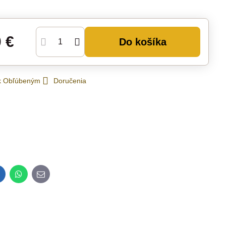
0 €
Do košíka
 k Obľúbeným
Doručenia
inkedIn
WhatsApp
E-
mail