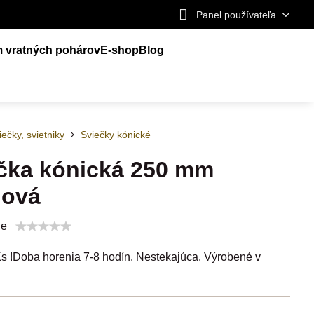
Panel používateľa
m vratných pohárov
E-shop
Blog
iečky, svietniky
Sviečky kónické
čka kónická 250 mm
dová
ie
s !Doba horenia 7-8 hodín. Nestekajúca. Výrobené v