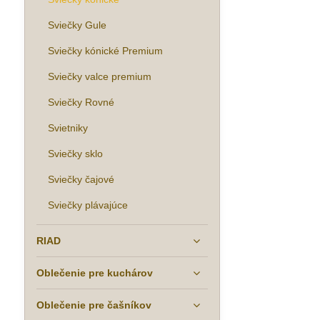
Sviečky Gule
Sviečky kónické Premium
Sviečky valce premium
Sviečky Rovné
Svietniky
Sviečky sklo
Sviečky čajové
Sviečky plávajúce
RIAD
Oblečenie pre kuchárov
Oblečenie pre čašníkov