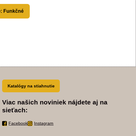
e: Funkčné
Katalógy na stiahnutie
Viac našich noviniek nájdete aj na
sieťach:
Facebook
Instagram