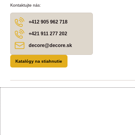
Kontaktujte nás:
+412 905 962 718
+421 911 277 202
decore​@decore​.sk
Katalógy na stiahnutie