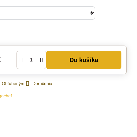
€
Do košíka
 k Obľúbeným
Doručenia
gochef