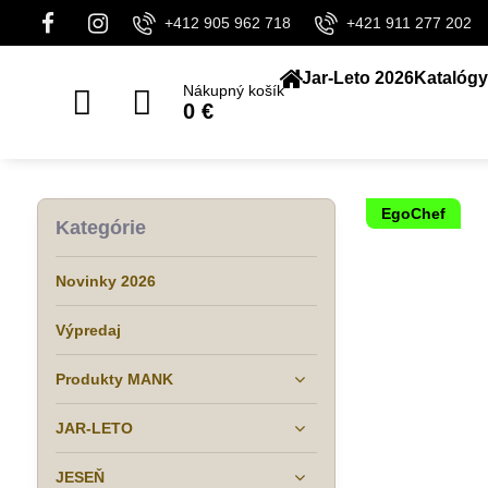
+412 905 962 718
+421 911 277 202
Jar-Leto 2026
Katalógy
Nákupný košík
0 €
EgoChef
Kategórie
Novinky 2026
Výpredaj
Produkty MANK
JAR-LETO
JESEŇ