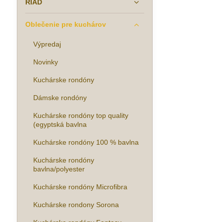
RIAD
Oblečenie pre kuchárov
Výpredaj
Novinky
Kuchárske rondóny
Dámske rondóny
Kuchárske rondóny top quality
(egyptská bavlna
Kuchárske rondóny 100 % bavlna
Kuchárske rondóny
bavlna/polyester
Kuchárske rondóny Microfibra
Kuchárske rondony Sorona