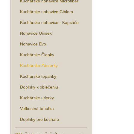
Kuchárske nohavice Microfiber
Kuchárske nohavice Giblors
Kuchárske nohavice - Kapsáše
Nohavice Unisex
Nohavice Evo
Kuchárske Čiapky
Kuchárske Zásterky
Kuchárske topánky
Doplnky k oblečeniu
Kuchárske utierky
Veľkostná tabuľka
Doplnky pre kuchára