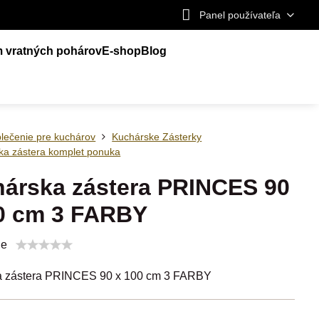
Panel používateľa
m vratných pohárov
E-shop
Blog
lečenie pre kuchárov
Kuchárske Zásterky
ka zástera komplet ponuka
árska zástera PRINCES 90
0 cm 3 FARBY
ie
a zástera PRINCES 90 x 100 cm 3 FARBY