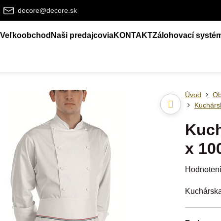
decore@decore.sk
Veľkoobchod
Naši predajcovia
KONTAKT
Zálohovací systé
Úvod
Ob
Kuchárs
Kuch
x 10
Hodnoten
Kuchársk