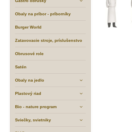
Gastro obrúsky
Obaly na príbor - príborníky
Burger World
Zatavovacie stroje, príslušenstvo
Obrusové role
Satén
Obaly na jedlo
Plastový riad
Bio - nature program
Sviečky, svietniky