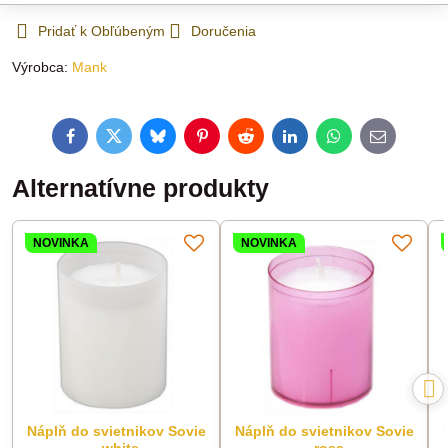
Pridať k Obľúbeným
Doručenia
Výrobca:
Mank
Facebook
Twitter
Bluesky
Pinterest
Reddit
LinkedIn
WhatsApp
E-
mail
Alternatívne produkty
NOVINKA
NOVINKA
Náplň do svietnikov Sovie
Náplň do svietnikov Sovie