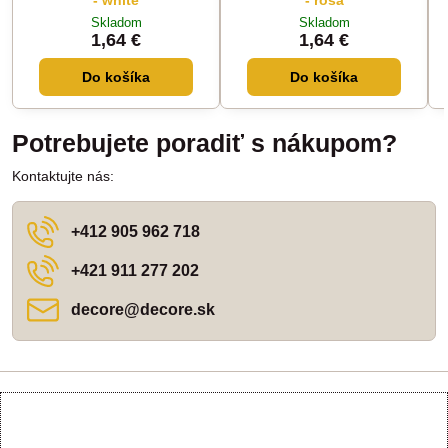
- white
- rosa
Skladom
Skladom
1,64 €
1,64 €
Do košíka
Do košíka
Potrebujete poradiť s nákupom?
Kontaktujte nás:
+412 905 962 718
+421 911 277 202
decore​@decore​.sk