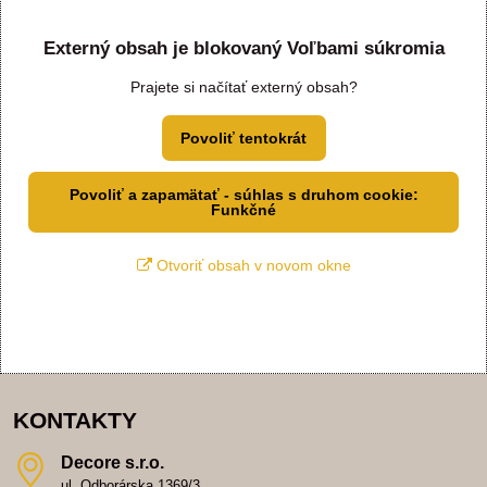
Externý obsah je blokovaný Voľbami súkromia
Prajete si načítať externý obsah?
Povoliť tentokrát
Povoliť a zapamätať - súhlas s druhom cookie:
Funkčné
Otvoriť obsah v novom okne
KONTAKTY
Decore s​.r​.o​.
ul. Odborárska 1369/3