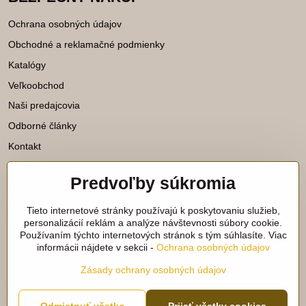
Ochrana osobných údajov
Obchodné a reklamačné podmienky
Katalógy
Veľkoobchod
Naši predajcovia
Odborné články
Kontakt
Predvoľby súkromia
Katalógy na stiahnutie
Tieto internetové stránky používajú k poskytovaniu služieb,
Viac našich noviniek nájdete aj na
personalizácií reklám a analýze návštevnosti súbory cookie.
Používaním týchto internetových stránok s tým súhlasíte. Viac
sieťach:
informácii nájdete v sekcii -
Ochrana osobných údajov
Facebook
Instagram
Zásady ochrany osobných údajov
©
2026
Copyright