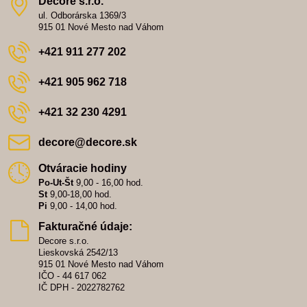
Decore s​.r​.o​.
ul. Odborárska 1369/3
915 01 Nové Mesto nad Váhom
+421 911 277 202
+421 905 962 718
+421 32 230 4291
decore​@decore​.sk
Otváracie hodiny
Po-Ut-Št
9,00 - 16,00 hod.
St
9,00-18,00 hod.
Pi
9,00 - 14,00 hod.
Fakturačné údaje:
Decore s.r.o.
Lieskovská 2542/13
915 01 Nové Mesto nad Váhom
IČO - 44 617 062
IČ DPH - 2022782762