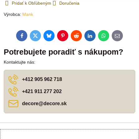
Pridať k Obľúbeným
Doručenia
Výrobca:
Mank
Facebook
Twitter
Bluesky
Pinterest
Reddit
LinkedIn
WhatsApp
E-
mail
Potrebujete poradiť s nákupom?
Kontaktujte nás:
+412 905 962 718
+421 911 277 202
decore​@decore​.sk