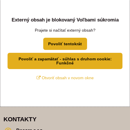
Externý obsah je blokovaný Voľbami súkromia
Prajete si načítať externý obsah?
Povoliť tentokrát
Povoliť a zapamätať - súhlas s druhom cookie:
Funkčné
Otvoriť obsah v novom okne
KONTAKTY