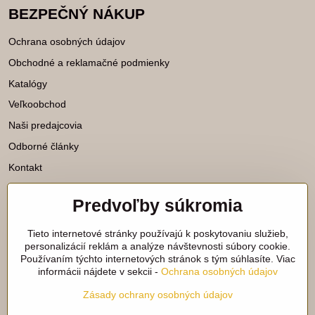
BEZPEČNÝ NÁKUP
Ochrana osobných údajov
Obchodné a reklamačné podmienky
Katalógy
Veľkoobchod
Naši predajcovia
Odborné články
Kontakt
Predvoľby súkromia
Katalógy na stiahnutie
Tieto internetové stránky používajú k poskytovaniu služieb,
Viac našich noviniek nájdete aj na
personalizácií reklám a analýze návštevnosti súbory cookie.
Používaním týchto internetových stránok s tým súhlasíte. Viac
sieťach:
informácii nájdete v sekcii -
Ochrana osobných údajov
Facebook
Instagram
Zásady ochrany osobných údajov