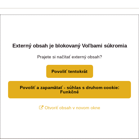
Externý obsah je blokovaný Voľbami súkromia
Prajete si načítať externý obsah?
Povoliť tentokrát
Povoliť a zapamätať - súhlas s druhom cookie:
Funkčné
Otvoriť obsah v novom okne