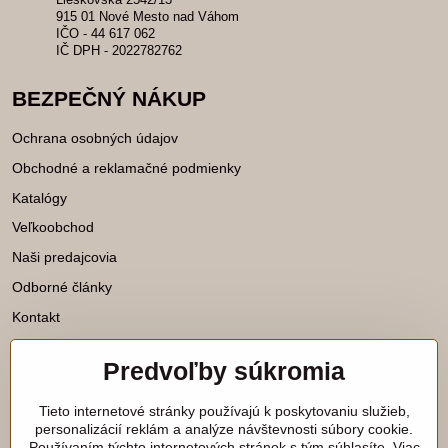
915 01 Nové Mesto nad Váhom
IČO - 44 617 062
IČ DPH - 2022782762
BEZPEČNÝ NÁKUP
Ochrana osobných údajov
Obchodné a reklamačné podmienky
Katalógy
Veľkoobchod
Naši predajcovia
Odborné články
Kontakt
Predvoľby súkromia
Katalógy na stiahnutie
Tieto internetové stránky používajú k poskytovaniu služieb,
Viac našich noviniek nájdete aj na
personalizácií reklám a analýze návštevnosti súbory cookie.
Používaním týchto internetových stránok s tým súhlasíte. Viac