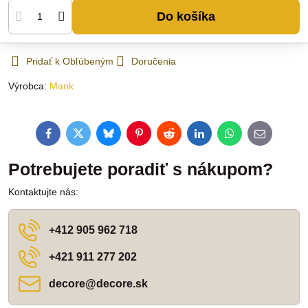
Do košíka
Pridať k Obľúbeným
Doručenia
Výrobca:
Mank
Facebook
Twitter
Bluesky
Pinterest
Reddit
LinkedIn
WhatsApp
E-
mail
Potrebujete poradiť s nákupom?
Kontaktujte nás:
+412 905 962 718
+421 911 277 202
decore​@decore​.sk