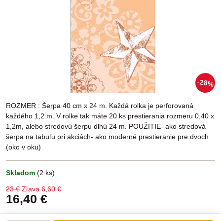
28%
ROZMER : Šerpa 40 cm x 24 m. Každá rolka je perforovaná
každého 1,2 m. V rolke tak máte 20 ks prestierania rozmeru 0,40 x
1,2m, alebo stredovú šerpu dlhú 24 m. POUŽITIE- ako stredová
šerpa na tabuľu pri akciách- ako moderné prestieranie pre dvoch
(oko v oku)
Skladom
(
2
ks)
23 €
Zľava
6,60 €
16,40 €