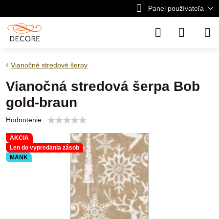
Panel používateľa
Vianočné stredové šerpy
Vianočná stredová šerpa Bob
gold-braun
Hodnotenie
AKCIA
Len do vypredania zásob
MANK