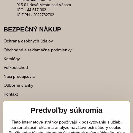
915 01 Nové Mesto nad Váhom
IČO - 44 617 062
IČ DPH - 2022782762
BEZPEČNÝ NÁKUP
Ochrana osobných údajov
Obchodné a reklamačné podmienky
Katalógy
Veľkoobchod
Naši predajcovia
Odborné články
Kontakt
Predvoľby súkromia
Katalógy na stiahnutie
Tieto internetové stránky používajú k poskytovaniu služieb,
Viac našich noviniek nájdete aj na
personalizácií reklám a analýze návštevnosti súbory cookie.
Používaním týchto internetových stránok s tým súhlasíte. Viac