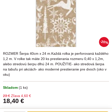
20%
ROZMER Šerpa 40cm x 24 m.Každá rolka je perforovaná každého
1,2 m. V rolke tak máte 20 ks prestierania rozmeru 0,40 x 1,2m,
alebo stredovú šerpu dlhú 24 m. POUŽITIE- ako stredová šerpa
na tabuľu pri akciách- ako moderné prestieranie pre dvoch (oko v
oku)
Skladom
(
1
ks)
23 €
Zľava
4,60 €
18,40 €