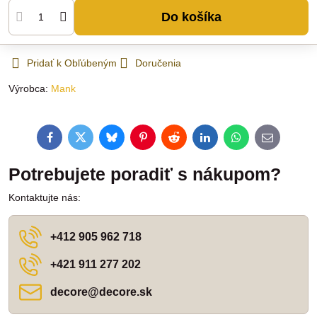
Do košíka
Pridať k Obľúbeným
Doručenia
Výrobca:
Mank
Facebook
Twitter
Bluesky
Pinterest
Reddit
LinkedIn
WhatsApp
E-
mail
Potrebujete poradiť s nákupom?
Kontaktujte nás:
+412 905 962 718
+421 911 277 202
decore​@decore​.sk