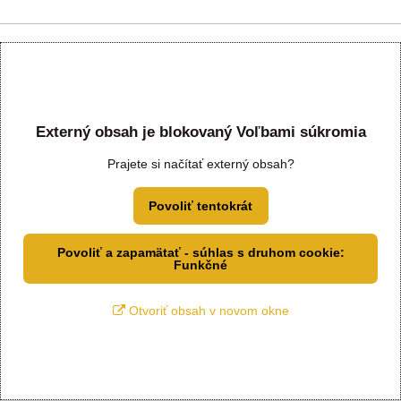
Externý obsah je blokovaný Voľbami súkromia
Prajete si načítať externý obsah?
Povoliť tentokrát
Povoliť a zapamätať - súhlas s druhom cookie:
Funkčné
Otvoriť obsah v novom okne