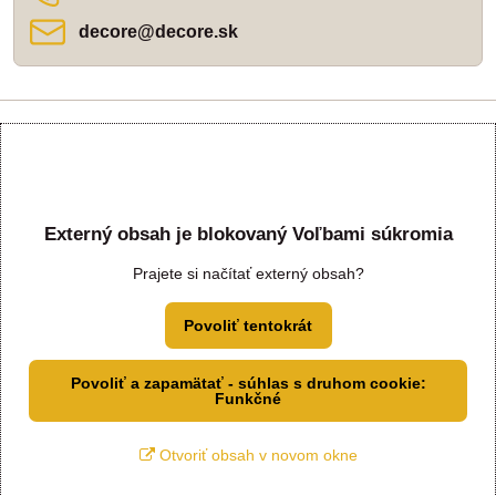
decore​@decore​.sk
Externý obsah je blokovaný Voľbami súkromia
Prajete si načítať externý obsah?
Povoliť tentokrát
Povoliť a zapamätať - súhlas s druhom cookie:
Funkčné
Otvoriť obsah v novom okne