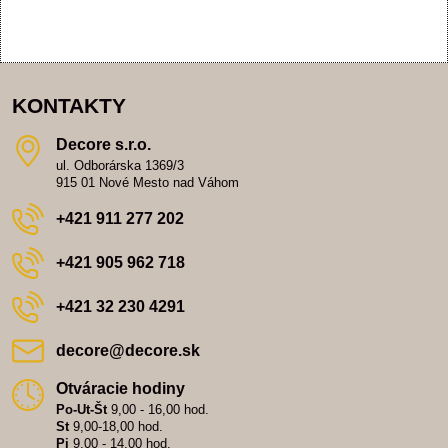
KONTAKTY
Decore s​.r​.o​.
ul. Odborárska 1369/3
915 01 Nové Mesto nad Váhom
+421 911 277 202
+421 905 962 718
+421 32 230 4291
decore​@decore​.sk
Otváracie hodiny
Po-Ut-Št
9,00 - 16,00 hod.
St
9,00-18,00 hod.
Pi
9,00 - 14,00 hod.