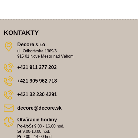
KONTAKTY
Decore s​.r​.o​.
ul. Odborárska 1369/3
915 01 Nové Mesto nad Váhom
+421 911 277 202
+421 905 962 718
+421 32 230 4291
decore​@decore​.sk
Otváracie hodiny
Po-Ut-Št
9,00 - 16,00 hod.
St
9,00-18,00 hod.
Pi
9,00 - 14,00 hod.