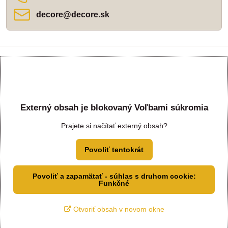
decore​@decore​.sk
Externý obsah je blokovaný Voľbami súkromia
Prajete si načítať externý obsah?
Povoliť tentokrát
Povoliť a zapamätať - súhlas s druhom cookie:
Funkčné
Otvoriť obsah v novom okne