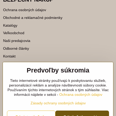
Ochrana osobných údajov
Obchodné a reklamačné podmienky
Katalógy
Veľkoobchod
Naši predajcovia
Odborné články
Kontakt
Predvoľby súkromia
Katalógy na stiahnutie
Tieto internetové stránky používajú k poskytovaniu služieb,
Viac našich noviniek nájdete aj na
personalizácií reklám a analýze návštevnosti súbory cookie.
Používaním týchto internetových stránok s tým súhlasíte. Viac
sieťach:
informácii nájdete v sekcii -
Ochrana osobných údajov
Facebook
Instagram
Zásady ochrany osobných údajov