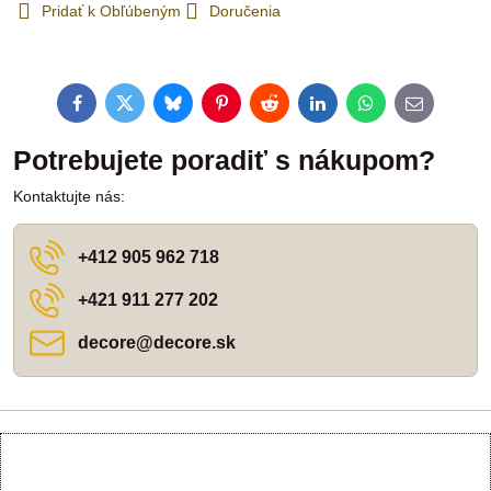
Pridať k Obľúbeným
Doručenia
Facebook
Twitter
Bluesky
Pinterest
Reddit
LinkedIn
WhatsApp
E-
mail
Potrebujete poradiť s nákupom?
Kontaktujte nás:
+412 905 962 718
+421 911 277 202
decore​@decore​.sk