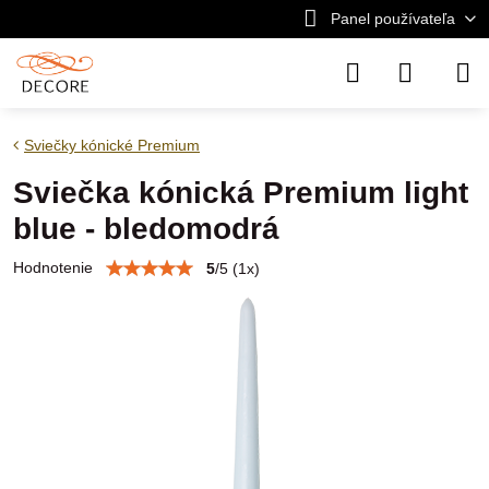
Panel používateľa
Sviečky kónické Premium
Sviečka kónická Premium light
blue - bledomodrá
Hodnotenie
5
/
5
(
1
x)