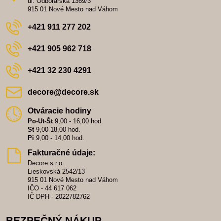
ul. Odborárska 1369/3
915 01 Nové Mesto nad Váhom
+421 911 277 202
+421 905 962 718
+421 32 230 4291
decore​@decore​.sk
Otváracie hodiny
Po-Ut-Št
9,00 - 16,00 hod.
St
9,00-18,00 hod.
Pi
9,00 - 14,00 hod.
Fakturačné údaje:
Decore s.r.o.
Lieskovská 2542/13
915 01 Nové Mesto nad Váhom
IČO - 44 617 062
IČ DPH - 2022782762
BEZPEČNÝ NÁKUP