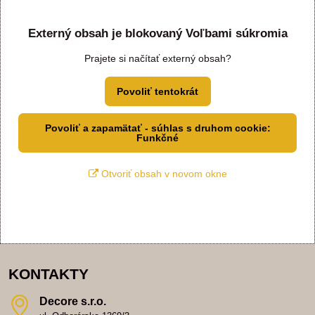
Externý obsah je blokovaný Voľbami súkromia
Prajete si načítať externý obsah?
Povoliť tentokrát
Povoliť a zapamätať - súhlas s druhom cookie:
Funkčné
Otvoriť obsah v novom okne
KONTAKTY
Decore s​.r​.o​.