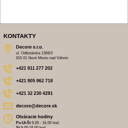
KONTAKTY
Decore s​.r​.o​.
ul. Odborárska 1369/3
915 01 Nové Mesto nad Váhom
+421 911 277 202
+421 905 962 718
+421 32 230 4291
decore​@decore​.sk
Otváracie hodiny
Po-Ut-Št
9,00 - 16,00 hod.
St
9,00-18,00 hod.