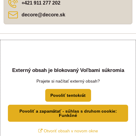
+421 911 277 202
decore​@decore​.sk
Externý obsah je blokovaný Voľbami súkromia
Prajete si načítať externý obsah?
Povoliť tentokrát
Povoliť a zapamätať - súhlas s druhom cookie:
Funkčné
Otvoriť obsah v novom okne